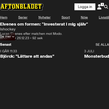
Logga in
Hem
Serier
Nyheter
Sport
Nöje
Livsstil
Elvenes om formen: "Investerat i mig själv"
Ishockey
Lucas Elvenes efter matchen mot Modo.
Se mer
Ishockey
•
26.12.23
•
92 sek
Senast
SE ALLA
I GÅR 11:33
2:08
3 JULI
Björck: ”Lättare att andas”
Monsterbud 