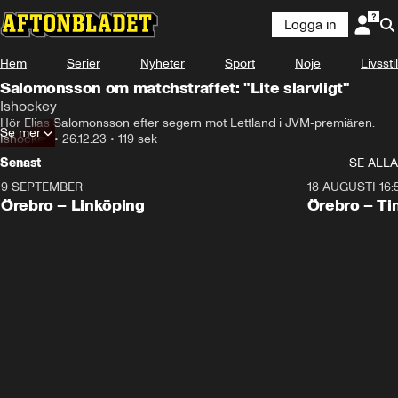
Logga in
Hem
Serier
Nyheter
Sport
Nöje
Livsstil
Salomonsson om matchstraffet: "Lite slarvligt"
Ishockey
Hör Elias Salomonsson efter segern mot Lettland i JVM-premiären.
Se mer
Ishockey
•
26.12.23
•
119 sek
Senast
SE ALLA
9 SEPTEMBER
18 AUGUSTI 16:
Plus
Plus
Örebro – Linköping
Örebro – Ti