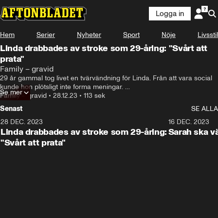
Logga in
Hem
Serier
Nyheter
Sport
Nöje
Livsstil
Linda drabbades av stroke som 29-åring: "Svårt att
prata"
...att prata.
Family – gravid
29 år gammal tog livet en tvärvändning för Linda. Från att vara social 
kunde hon plötsligt inte forma meningar. 

Se mer
I samband med förlossningen drabbades hon av en stroke.
Family – gravid
•
28.12.23
•
113 sek
Senast
SE ALLA
28 DEC. 2023
1:52
16 DEC. 2023
Linda drabbades av stroke som 29-åring:
Sarah ska vä
"Svårt att prata"