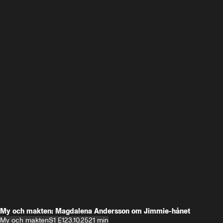
My och makten: Magdalena Andersson om Jimmie-hånet
My och makten
S1 E1
23.10.25
21 min