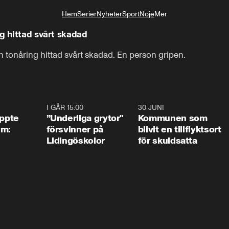
Hem
Serier
Nyheter
Sport
Nöje
Mer
Livsstil
ng hittad svårt skadad
en tonåring hittad svårt skadad. En person gripen.
1:01
I GÅR 15:00
1:07
30 JUNI
1:2
äppte
”Underliga grytor"
Kommunen som
ym:
försvinner på
blivit en tillflyktsort
Lidingöskolor
för skuldsatta