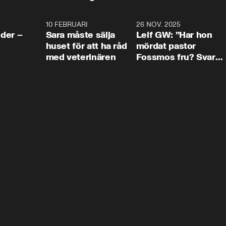
4:24
10 FEBRUARI
4:13
26 NOV. 2025
8:1
der –
Sara måste sälja
Leif GW: ”Har hon
huset för att ha råd
mördat pastor
med veterinären
Fossmos fru? Svar
nej.”