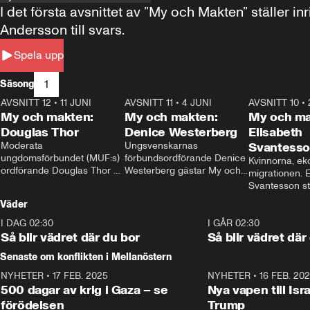
I det första avsnittet av ”My och Makten” ställe
Andersson till svars.
Spela upp
1
Säsong
AVSNITT 12
•
11 JUNI
26:27
AVSNITT 11
•
4 JUNI
23:40
AVSNITT 10
•
My och makten:
My och makten:
My och ma
Douglas Thor
Denice Westerberg
Elisabeth
Moderata 
Ungsvenskarnas 
Svantess
ungdomsförbundet (MUF:s) 
förbundsordförande Denice 
Kvinnorna, ek
ordförande Douglas Thor 
Westerberg gästar My och 
migrationen. E
gästar My och makten. I 
makten. I avsnittet 
Svantesson stäl
avsnittet diskuteras 
diskuteras migrationsfrågan 
när finansmini
Väder
tonårsutvisningarna och hur 
och hur SD ska locka 
Moderaterna ska locka 
kvinnliga väljare. 
I DAG 02:30
1:06
I GÅR 02:30
väljare till valet i höst. 
Så blir vädret där du bor
Så blir vädret där
Senaste om konflikten i Mellanöstern
NYHETER
•
17 FEB. 2025
0:45
NYHETER
•
16 FEB. 20
500 dagar av krig i Gaza – se
Nya vapen till Isr
förödelsen
Trump