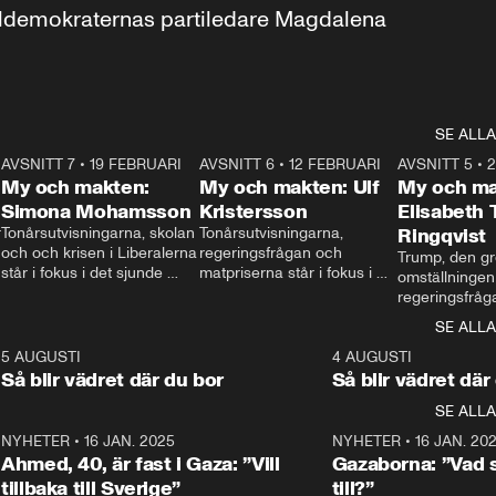
aldemokraternas partiledare Magdalena 
SE ALLA
7
AVSNITT 7
•
19 FEBRUARI
24:30
AVSNITT 6
•
12 FEBRUARI
27:30
AVSNITT 5
•
My och makten:
My och makten: Ulf
My och ma
Simona Mohamsson
Kristersson
Elisabeth
 
Tonårsutvisningarna, skolan 
Tonårsutvisningarna, 
Ringqvist
och och krisen i Liberalerna 
regeringsfrågan och 
Trump, den gr
står i fokus i det sjunde 
matpriserna står i fokus i 
omställningen
avsnittet av ”My och 
det sjätte avsnittet av ”My 
regeringsfråga
makten”. Se när 
och makten”. Se när 
centrum i det 
SE ALLA
Aftonbladets inrikespolitiska 
Aftonbladets inrikespolitiska 
avsnittet av ”
kommentator My 
kommentator My 
6
5 AUGUSTI
1:06
4 AUGUSTI
Makten”. Se nä
Rohwedder ställer 
Rohwedder ställer 
Så blir vädret där du bor
Så blir vädret där
Aftonbladets in
utbildnings- och 
statsminister Ulf Kristersson 
kommentator 
SE ALLA
integrationsminister Simona 
till svars.
Rohwedder stäl
Mohamsson till svars.
Centerpartiets
2
NYHETER
•
16 JAN. 2025
1:01
NYHETER
•
16 JAN. 20
Thand Ring till
Ahmed, 40, är fast i Gaza: ”Vill
Gazaborna: ”Vad s
tillbaka till Sverige”
till?”