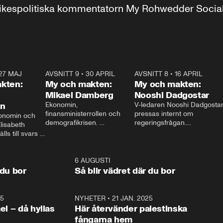
r inrikespolitiska kommentatorn My Rohwedder Soci
27 MAJ
3:51
AVSNITT 9
•
30 APRIL
24:00
AVSNITT 8
•
16 APRIL
25:1
kten:
My och makten:
My och makten:
Mikael Damberg
Nooshi Dadgostar
on
Ekonomin, 
V-ledaren Nooshi Dadgostar
finansministerrollen och 
pressas internt om 
onomin och 
demografikrisen. 
regeringsfrågan.

lisabeth 
Oppositionen ställs till svars 
I Aftonbladets 
ls till svars 
när Socialdemokraternas 
partiledarutfrågning ”My 
stern gästar 
Mikael Damberg gästar My 
och Makten” sätter hon ner 
My och Makten. 
och Makten. 
foten mot kritikerna:

1:06
6 AUGUSTI
1:0
– Vi ställer upp i val. Ska vi 
 du bor
Så blir vädret där du bor
vara med så sitter vi förstås 
25
1:22
NYHETER
•
21 JAN. 2025
0:5
ael – då hyllas
Här återvänder palestinska
fångarna hem