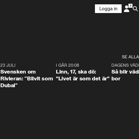
Logga in
SE ALLA
4
23 JULI
1:42
I GÅR 20:08
4:36
DAGENS VÄD
Svensken om
Linn, 17, ska dö:
Så blir väd
Rivieran: "Blivit som
”Livet är som det är”
bor
Dubai"