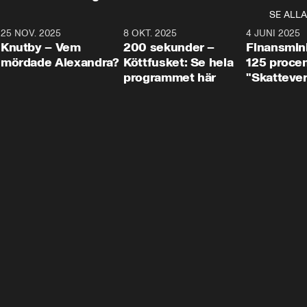
SE ALLA
3
25 NOV. 2025
31:05
8 OKT. 2025
4:29
4 JUNI 2025
Knutby – Vem
200 sekunder –
Finansmin
mördade Alexandra?
Köttfusket: Se hela
125 procent
programmet här
"Skattever
viktig uppg