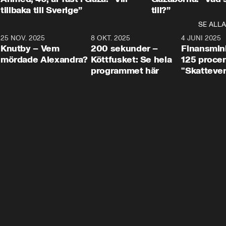
tillbaka till Sverige”
till?”
SE ALLA
3
25 NOV. 2025
31:05
8 OKT. 2025
4:29
4 JUNI 2025
Knutby – Vem
200 sekunder –
Finansmin
mördade Alexandra?
Köttfusket: Se hela
125 procent
programmet här
"Skattever
viktig uppg