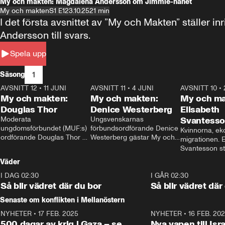
My och makten: Magdalena Andersson om Jimmie-hånet
My och makten
S1 E1
23.10.25
21 min
I det första avsnittet av ”My och Makten” ställe
Andersson till svars.
Spela upp
1
Säsong
AVSNITT 12
•
11 JUNI
26:27
AVSNITT 11
•
4 JUNI
23:40
AVSNITT 10
•
My och makten:
My och makten:
My och ma
Douglas Thor
Denice Westerberg
Elisabeth
Moderata 
Ungsvenskarnas 
Svantess
ungdomsförbundet (MUF:s) 
förbundsordförande Denice 
Kvinnorna, ek
ordförande Douglas Thor 
Westerberg gästar My och 
migrationen. E
gästar My och makten. I 
makten. I avsnittet 
Svantesson stäl
avsnittet diskuteras 
diskuteras migrationsfrågan 
när finansmini
Väder
tonårsutvisningarna och hur 
och hur SD ska locka 
Moderaterna ska locka 
kvinnliga väljare. 
I DAG 02:30
1:06
I GÅR 02:30
väljare till valet i höst. 
Så blir vädret där du bor
Så blir vädret där
Senaste om konflikten i Mellanöstern
NYHETER
•
17 FEB. 2025
0:45
NYHETER
•
16 FEB. 20
500 dagar av krig i Gaza – se
Nya vapen till Isr