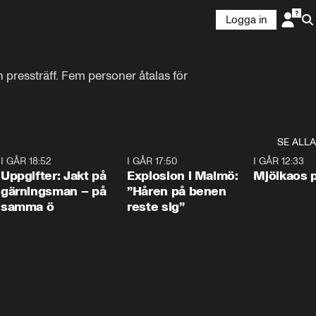
Logga in
pressträff. Fem personer åtalas för 
SE ALLA
5
I GÅR 18:52
0:33
I GÅR 17:50
1:10
I GÅR 12:33
Uppgifter: Jakt på
Explosion i Malmö:
Mjölkaos p
gärningsman – på
”Håren på benen
samma ö
reste sig”