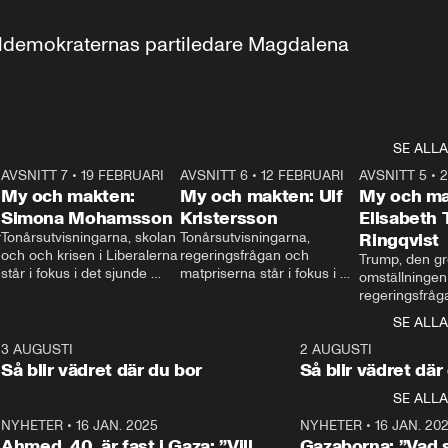
aldemokraternas partiledare Magdalena 
SE ALLA
7
AVSNITT 7
•
19 FEBRUARI
24:30
AVSNITT 6
•
12 FEBRUARI
27:30
AVSNITT 5
•
My och makten:
My och makten: Ulf
My och ma
Simona Mohamsson
Kristersson
Elisabeth
 
Tonårsutvisningarna, skolan 
Tonårsutvisningarna, 
Ringqvist
och och krisen i Liberalerna 
regeringsfrågan och 
Trump, den gr
står i fokus i det sjunde 
matpriserna står i fokus i 
omställningen
avsnittet av ”My och 
det sjätte avsnittet av ”My 
regeringsfråga
makten”. Se när 
och makten”. Se när 
centrum i det 
SE ALLA
Aftonbladets inrikespolitiska 
Aftonbladets inrikespolitiska 
avsnittet av ”
kommentator My 
kommentator My 
6
3 AUGUSTI
1:06
2 AUGUSTI
Makten”. Se nä
Rohwedder ställer 
Rohwedder ställer 
Så blir vädret där du bor
Så blir vädret där
Aftonbladets in
utbildnings- och 
statsminister Ulf Kristersson 
kommentator 
SE ALLA
integrationsminister Simona 
till svars.
Rohwedder stäl
Mohamsson till svars.
Centerpartiets
2
NYHETER
•
16 JAN. 2025
1:01
NYHETER
•
16 JAN. 20
Thand Ring till
Ahmed, 40, är fast i Gaza: ”Vill
Gazaborna: ”Vad s