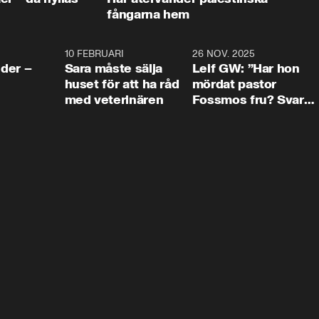
fångarna hem
4:24
10 FEBRUARI
4:13
26 NOV. 2025
8:1
der –
Sara måste sälja
Leif GW: ”Har hon
huset för att ha råd
mördat pastor
med veterinären
Fossmos fru? Svar
nej.”