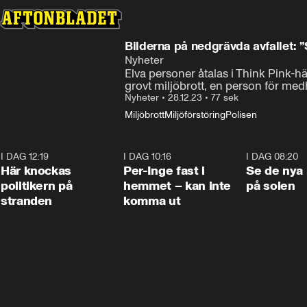
Bilderna på nedgrävda avfallet: ”
Nyheter
Elva personer åtalas i Think Pink-h
grovt miljöbrott, en person för me
Nyheter
•
28.12.23
•
77 sek
Miljöbrott
Miljöförstöring
Polisen
I DAG 12:19
0:45
I DAG 10:16
1:26
I DAG 08:20
Här knockas
Per-Inge fast i
Se de nya 
politikern på
hemmet – kan inte
på solen
stranden
komma ut