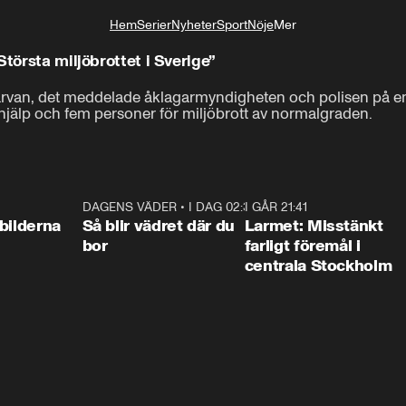
Hem
Serier
Nyheter
Sport
Nöje
Mer
Livsstil
Största miljöbrottet i Sverige”
ärvan, det meddelade åklagarmyndigheten och polisen på en 
-det största miljöbrottet i Sverige.
dhjälp och fem personer för miljöbrott av normalgraden.
0:31
DAGENS VÄDER
•
I DAG 02:30
1:06
I GÅR 21:41
0:3
bilderna
Så blir vädret där du
Larmet: Misstänkt
bor
farligt föremål i
centrala Stockholm