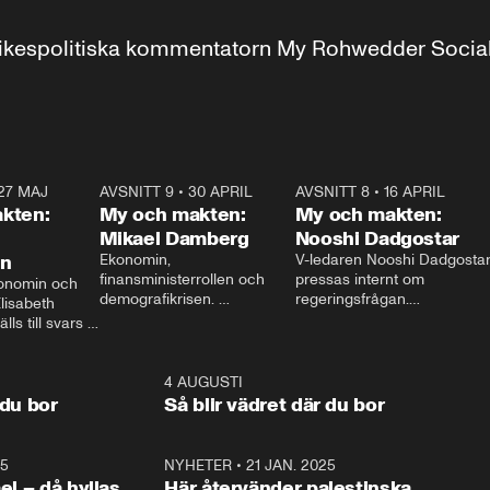
r inrikespolitiska kommentatorn My Rohwedder Soci
27 MAJ
3:51
AVSNITT 9
•
30 APRIL
24:00
AVSNITT 8
•
16 APRIL
25:1
kten:
My och makten:
My och makten:
Mikael Damberg
Nooshi Dadgostar
on
Ekonomin, 
V-ledaren Nooshi Dadgostar
finansministerrollen och 
pressas internt om 
onomin och 
demografikrisen. 
regeringsfrågan.

lisabeth 
Oppositionen ställs till svars 
I Aftonbladets 
ls till svars 
när Socialdemokraternas 
partiledarutfrågning ”My 
stern gästar 
Mikael Damberg gästar My 
och Makten” sätter hon ner 
My och Makten. 
och Makten. 
foten mot kritikerna:

1:06
4 AUGUSTI
1:0
– Vi ställer upp i val. Ska vi 
 du bor
Så blir vädret där du bor
vara med så sitter vi förstås 
25
1:22
NYHETER
•
21 JAN. 2025
0:5
ael – då hyllas
Här återvänder palestinska