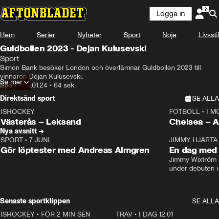
Logga in
Hem
Serier
Nyheter
Sport
Nöje
Livsstil
Guldbollen 2023 - Dejan Kulusevski
Sport
Simon Bank besöker London och överlämnar Guldbollen 2023 till 
vinnaren Dejan Kulusevski.
Se mer
Sport
•
04.01.24
•
64 sek
Direktsänd sport
SE ALLA
ISHOCKEY
FOTBOLL
•
I M
LIVE
Plus
Plus
Västerås – Leksand
Chels
Nya avsnitt →
SPORT
•
7 JUNI
16:36
JIMMY HJÄRTA
Gör löptester med Andreas Almgren
En dag med 
Jimmy Wixtröm 
under debuten i
Senaste sportklippen
SE ALLA
ISHOCKEY
•
FÖR 2 MIN SEN
2:19
TRAV
•
I DAG 12:01