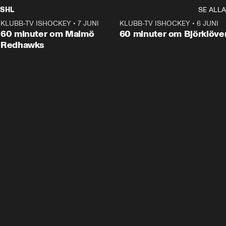
SHL
SE ALLA
KLUBB-TV ISHOCKEY
•
7 JUNI
1:02:53
KLUBB-TV ISHOCKEY
•
6 JUNI
1:0
Plus
60 minuter om Malmö
60 minuter om Björklöve
Redhawks