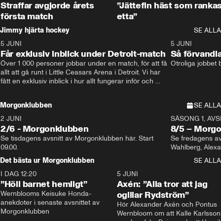
Straffar avgjorde årets
”Jättefin häst som ranka
första match
etta”
Jimmy hjärta hockey
SE ALLA
5 JUNI
11:14
5 JUNI
Får exklusiv inblick under Detroit-match
Så förvandl
Över 1 000 personer jobbar under en match, för att få 
Otroliga jobbet
allt att gå runt i Little Ceasars Arena i Detroit. Vi har 
fått en exklusiv inblick i hur allt fungerar inför och 
under match i världens bästa hockeyliga
Morgonklubben
SE ALLA
2 JUNI
SÄSONG 1, AVSN
2/6 - Morgonklubben
8/5 – Morg
Se tisdagens avsnitt av Morgonklubben här. Start 
Se fredagens av
09.00. 
Det bästa ur Morgonklubben
SE ALLA
I DAG 12:20
1:14
5 JUNI
”Höll barnet hemligt”
Axén: ”Alla tror att jag
Wernblooms Keisuke Honda-
ogillar Rydström”
anekdoter i senaste avsnittet av 
Hör Alexander Axén och Pontus 
Morgonklubben
Wernbloom om att Kalle Karlsson 