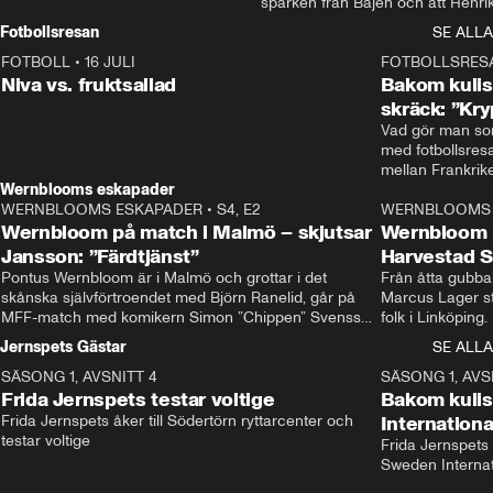
sparken från Bajen och att Henrik
Rydström tar över
Fotbollsresan
SE ALLA
FOTBOLL
•
16 JULI
0:44
FOTBOLLSRES
Niva vs. fruktsallad
Bakom kulis
skräck: ”Kry
Vad gör man som
med fotbollsres
Wernblooms eskapader
WERNBLOOMS ESKAPADER
•
S4, E2
38:23
WERNBLOOMS 
Wernbloom på match i Malmö – skjutsar
Wernbloom 
Jansson: ”Färdtjänst”
Harvestad 
Pontus Wernbloom är i Malmö och grottar i det 
Från åtta gubbar 
skånska självförtroendet med Björn Ranelid, går på 
Marcus Lager sta
MFF-match med komikern Simon ”Chippen” Svensson 
folk i Linköping
och hjälper skadade stjärnbacken Pontus Jansson 
och Wernbloom kl
Jernspets Gästar
SE ALLA
hem. 
SÄSONG 1, AVSNITT 4
13:37
SÄSONG 1, AVS
Frida Jernspets testar voltige
Bakom kuli
Frida Jernspets åker till Södertörn ryttarcenter och 
Internation
testar voltige
Frida Jernspets 
Sweden Interna