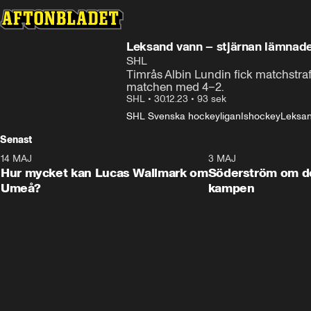
Leksand vann – stjärnan lämnad
SHL
Timrås Albin Lundin fick matchstra
matchen med 4–2.
SHL
•
30.12.23
•
93 sek
SHL Svenska hockeyligan
Ishockey
Leksan
Senast
14 MAJ
1:18
3 MAJ
Plus
Hur mycket kan Lucas Wallmark om
Söderström om d
Umeå?
kampen