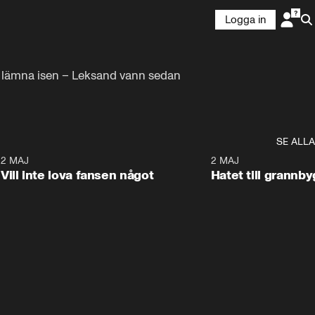
Logga in
k lämna isen – Leksand vann sedan 
SE ALLA
9
2 MAJ
0:33
2 MAJ
Vill inte lova fansen något
Hatet till grannb