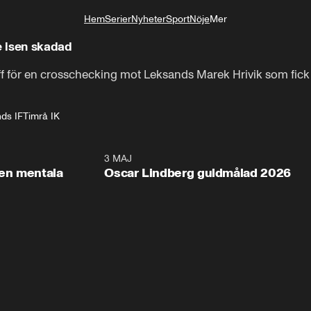
Hem
Serier
Nyheter
Sport
Nöje
Mer
Livsstil
e isen skadad
ff för en crosschecking mot Leksands Marek Hrivik som fic
ds IF
Timrå IK
2:26
3 MAJ
1:0
en mentala
Oscar Lindberg guldmålad 2026