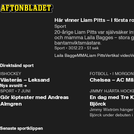
Här vinner Liam Pitts – i första 
Sport
20-årige Liam Pitts var självsäker i
och mamma Laila Bagges – stora glä
bantamviktsmästare.
Sport
•
30.12.23
•
51 sek
Laila Bagge
MMA
Liam Pitts
Vertikal video
Ve
Direktsänd sport
ISHOCKEY
FOTBOLL
•
I MORGON 
LIVE
Plus
Plus
Västerås – Leksand
Chelsea – AC M
Nya avsnitt →
SPORT
•
7 JUNI
16:36
JIMMY HJÄRTA HOCK
Gör löptester med Andreas
En dag med Tre K
Almgren
Björck
Jimmy Wixtröm hänger 
Björck under debuten i
Senaste sportklippen