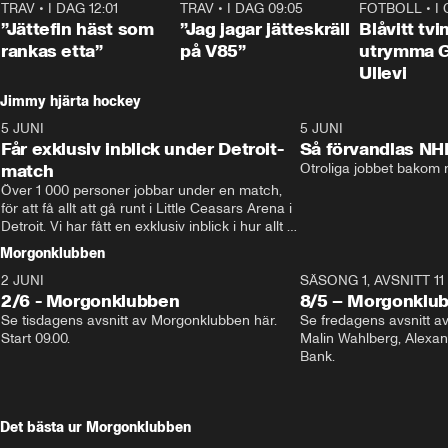
TRAV
•
I DAG 12:01
5:16
TRAV
•
I DAG 09:05
1:06
FOTBOLL
•
I
”Jättefin häst som
”Jag jagar jätteskräll
Blåvitt tvi
rankas etta”
på V85”
utrymma 
Ullevi
Jimmy hjärta hockey
5 JUNI
11:14
5 JUNI
Får exklusiv inblick under Detroit-
Så förvandlas NH
match
Otroliga jobbet bakom r
Över 1 000 personer jobbar under en match, 
för att få allt att gå runt i Little Ceasars Arena i 
Detroit. Vi har fått en exklusiv inblick i hur allt 
fungerar inför och under match i världens 
Morgonklubben
bästa hockeyliga
2 JUNI
SÄSONG 1, AVSNITT 11
2/6 - Morgonklubben
8/5 – Morgonklu
Se tisdagens avsnitt av Morgonklubben här. 
Se fredagens avsnitt 
Start 09.00. 
Malin Wahlberg, Alexa
Bank. 
Det bästa ur Morgonklubben