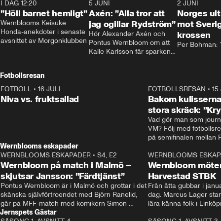
I DAG 12:20
1:14
5 JUNI
0:44
2 JUNI
”Höll barnet hemligt”
Axén: ”Alla tror att
Norges ul
Wernblooms Keisuke 
jag ogillar Rydström”
mot Sverig
Honda-anekdoter i senaste 
Hör Alexander Axén och 
krossen
avsnittet av Morgonklubben
Pontus Wernbloom om att 
Per Bohman: ”
Kalle Karlsson får sparken 
från Bajen och att Henrik 
Rydström tar över
Fotbollsresan
FOTBOLL
•
16 JULI
0:44
FOTBOLLSRESAN
•
15
Niva vs. fruktsallad
Bakom kulisserna
stora skräck: ”Kr
Vad gör man som journa
VM? Följ med fotbollsr
Wernblooms eskapader
WERNBLOOMS ESKAPADER
•
S4, E2
38:23
WERNBLOOMS ESKAP
Wernbloom på match i Malmö –
Wernbloom möter
skjutsar Jansson: ”Färdtjänst”
Harvestad STBK
Pontus Wernbloom är i Malmö och grottar i det 
Från åtta gubbar i januar
skånska självförtroendet med Björn Ranelid, 
dag. Marcus Lager starta
går på MFF-match med komikern Simon 
lära känna folk i Linköp
Jernspets Gästar
”Chippen” Svensson och hjälper skadade 
STBK en institution – o