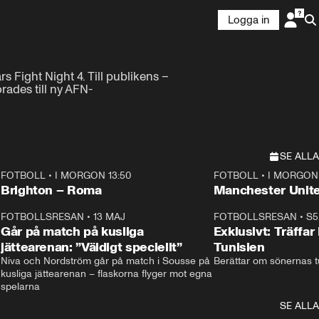
Logga in
 Fight Night 4. Till publikens – 
ades till ny AFN-
SE ALLA
FOTBOLL
•
I MORGON 13:50
FOTBOLL
•
I MORGON 
Plus
Plus
Brighton – Roma
3
FOTBOLLSRESAN
•
13 MAJ
33:19
FOTBOLLSRESAN
•
S5
Går på match på kusliga
Exklusivt: Träffar
jättearenan: ”Väldigt speciellt”
Tunisien
Niva och Nordström går på match i Sousse på 
Berättar om sönernas tu
kusliga jättearenan – flaskorna flyger mot egna 
spelarna 
SE ALLA