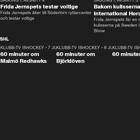
SÄSONG 1, AVSNITT 4
stjärnbacken Pontus Jansson hem. 
13:37
rakt in i värmen.
SÄSONG 1, AVSNITT 3
Frida Jernspets testar voltige
Bakom kulissern
Frida Jernspets åker till Södertörn ryttarcenter 
International Ho
och testar voltige
Frida Jernspets får en 
kulisserna på Sweden In
Show
SHL
KLUBB-TV ISHOCKEY
1:02:53
•
7 JUNI
KLUBB-TV ISHOCKEY
1:00:59
•
6 JUNI
KLUBB-TV I
Plus
Plus
60 minuter om
60 minuter om
60 minute
Malmö Redhawks
Björklöven