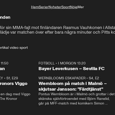
Hem
Serier
Nyheter
Sport
Nöje
Mer
Livsstil
ronden
nför sin MMA-fajt mot finländaren Rasmus Vauhkonen i Allstars
dje var matchen över efter bara några minuter och Pitts kor
rtikal video sport
11:50
FOTBOLL
•
I MORGON 13:20
Plus
ilan
Bayer Leverkusen – Sevilla FC
EY
•
S1, E29
17:38
WERNBLOOMS ESKAPADER
•
S4, E2
38:2
ronors Viggo
Wernbloom på match i Malmö –
skjutsar Jansson: ”Färdtjänst”
en dag med Viggo 
Pontus Wernbloom är i Malmö och grottar i det 
 Tre Kronor
skånska självförtroendet med Björn Ranelid, 
går på MFF-match med komikern Simon 
”Chippen” Svensson och hjälper skadade 
stjärnbacken Pontus Jansson hem. 