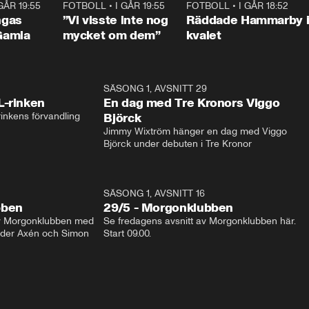
 GÅR 19:55
0:29
FOTBOLL
•
I GÅR 19:55
1:56
FOTBOLL
•
I GÅR 18:52
2:1
ngas
”Vi visste inte nog
Räddade Hammarby 
Gamla
mycket om dem”
kvalet
1:04
SÄSONG 1, AVSNITT 29
17:3
L-rinken
En dag med Tre Kronors Viggo
inkens förvandling
Björck
Jimmy Wixtröm hänger en dag med Viggo 
Björck under debuten i Tre Kronor
SÄSONG 1, AVSNITT 16
bben
29/5 - Morgonklubben
av Morgonklubben med 
Se fredagens avsnitt av Morgonklubben här. 
nder Axén och Simon 
Start 09.00. 