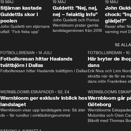
1
19 MAJ
0:43
19 MAJ
0:39
19 MAJ
Stjärnan kastade
Guidetti: ”Nej, nej,
John Guide
Guidettis skor i
nej – felaktig info”
chock: ”I
poolen
John Guidetti och Pontus 
glädje!?”
Wernbloom pratar gamla 
John Guidetti om stjärnans 
Rasar efter N
landslagsminnen från 2016
utfall: ”Fick fiska upp”
varning mot D
SE ALLA
8
FOTBOLLSRESAN
•
14 JULI
41:35
FOTBOLLSRESAN
•
10
Fotbollsresan hittar Haalands
Här bryter de ih
tvättbjörn i Dallas
dans
Fotbollsresan hittar Haalands tvättbjörn i Dallas
Erik Niva och Linn Nord
skratta när de får se 
dans inför Frankrikes st
VM-kvartsfinalen. 
4
WERNBLOOMS ESKAPADER
•
S2, E4
24:20
WERNBLOOMS ESKAP
Plus
Wernbloom ger exklusiv inblick hos
Wernbloom går på
landslaget
Göteborg
Wernbloom visar upp landslagets inre: Så äter 
Wernblooms Eskapader:
de – får rundtur i omklädningsrummet
Mutumba och Oisin Cant
Blåvitt med Thomas Bo