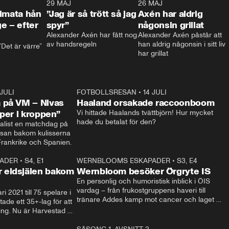
0:26
29 MAJ
0:30
26 MAJ
0:3
timata hån
”Jag är så trött så jag
Axén har aldrig
e – efter
spyr”
någonsin grillat
Alexander Axén har fått nog 
Alexander Axén påstår att 
av handsregeln
han aldrig någonsin i sitt liv 
Det är värre”
har grillat
 JULI
36:52
FOTBOLLSRESAN
•
14 JULI
0:3
 på VM – Nivas
Haaland orsakade raccoonboom
yper i kroppen”
Vi hittade Haalands tvättbjörn! Hur mycket 
hade du betalat för den?
list en matchdag på 
esan bakom kulisserna 
på semifinalen mellan Frankrike och Spanien. 
ADER
•
S4, E1
32:14
WERNBLOOMS ESKAPADER
•
S3, E4
33:1
Plus
 eldsjälen bakom
Wernbloom besöker Örgryte IS
En personlig och humoristisk inblick i ÖIS 
vardag – från frukostgruppens haveri till 
i 2021 till 75 spelare i 
tränare Addes kamp mot cancer och laget 
de ett 35+-lag för att 
som siktar mot Allsvenskan.
ing. Nu är Harvestad 
ch Wernbloom kliver 