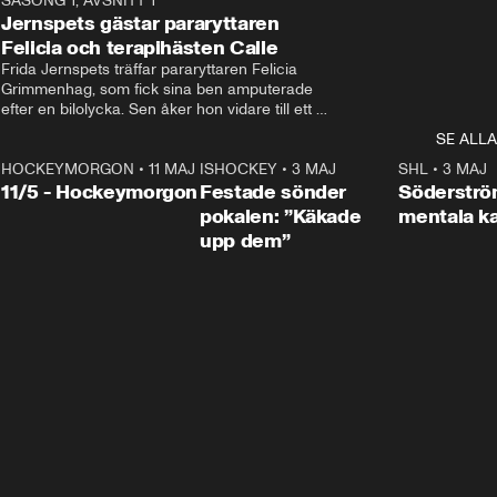
0
SÄSONG 1, AVSNITT 1
25:12
Jernspets gästar pararyttaren
Felicia och terapihästen Calle
Frida Jernspets träffar pararyttaren Felicia 
Grimmenhag, som fick sina ben amputerade 
efter en bilolycka. Sen åker hon vidare till ett 
vård- och omsorgsboende med den 76 
SE ALLA
centimeter höga terapihästen Calle.
HOCKEYMORGON
•
11 MAJ
ISHOCKEY
•
3 MAJ
0:22
SHL
•
3 MAJ
n
11/5 - Hockeymorgon
Festade sönder
Söderströ
pokalen: ”Käkade
mentala 
upp dem”