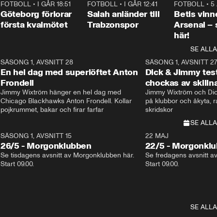
7
FOTBOLL
•
I GÅR 18:51
2:17
FOTBOLL
•
I GÅR 12:41
0:42
FOTBOLL
•
5
i
Göteborg förlorar
Salah anländer till
Betis vinn
första kvalmötet
Trabzonspor
Arsenal –
här!
SE ALLA
8
SÄSONG 1, AVSNITT 28
20:38
SÄSONG 1, AVSNITT 2
Plus
En hel dag med superlöftet Anton
Dick & Jimmy test
Frondell
chockas av skill
Jimmy Wixtröm hänger en hel dag med 
Jimmy Wixtröm och Dick
Chicago Blackhawks Anton Frondell. Kollar 
på klubbor och åkyta, r
pojkrummet, bakar och firar farfar
skridskor 
SE ALLA
SÄSONG 1, AVSNITT 15
22 MAJ
26/5 - Morgonklubben
22/5 - Morgonkl
Se tisdagens avsnitt av Morgonklubben här. 
Se fredagens avsnitt a
Start 09.00. 
Start 09.00. 
SE ALLA