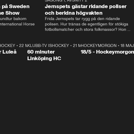
14:14
SÄSONG 1, AVSNITT 2
24:5
a på Sweden
Jernspets gästar ridande poliser
rse Show
och beridna högvakten
rundtur bakom 
Frida Jernspets tar rygg på den ridande 
ternational Horse 
polisen. Hur tränas de egentligen för stökiga 
fotbollsmatcher och stora folkmassor? Hon 
hälsar även på hos beridna högvakten, som 
den här dagen ska byta av högvakten, som 
SHOCKEY
1:00:28
•
22 MAJ
KLUBB-TV ISHOCKEY
vaktar slottet.
1:00:18
•
21 MAJ
HOCKEYMORGON
•
18 MAJ
Plus
r Luleå
60 minuter
18/5 - Hockeymorgo
Linköping HC