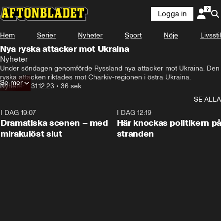
Logga in
Hem
Serier
Nyheter
Sport
Nöje
Livsstil
Nya ryska attacker mot Ukraina
Nyheter
Under söndagen genomförde Ryssland nya attacker mot Ukraina. Den 
ryska attacken riktades mot Charkiv-regionen i östra Ukraina.
Se mer
Nyheter
•
31.12.23
•
36 sek
SE ALLA
I DAG 19:07
0:42
I DAG 12:19
Dramatiska scenen – med
Här knockas politikern p
mirakulöst slut
stranden