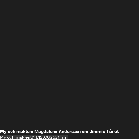
My och makten: Magdalena Andersson om Jimmie-hånet
My och makten
S1 E1
23.10.25
21 min