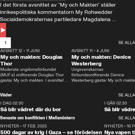
I det första avsnittet av ”My och Makten” ställer 
inrikespolitiska kommentatorn My Rohwedder 
Socialdemokraternas partiledare Magdalena 
Andersson till svars.
1
SE ALLA
AVSNITT 12
•
11 JUNI
26:27
AVSNITT 11
•
4 JUNI
2
My och makten: Douglas
My och makten: Denice
Thor
Westerberg
Moderata ungdomsförbundet 
Ungsvenskarnas 
(MUF:s) ordförande Douglas Thor 
förbundsordförande Denice 
gästar My och makten. I avsnittet 
Westerberg gästar My och makten.
diskuteras tonårsutvisningarna och 
avsnittet diskuteras migrationsfrå
hur Moderaterna ska locka väljare till 
och hur SD ska locka kvinnliga 
Väder
SE ALLA
valet i höst. 
väljare. 
I DAG 02:30
1:06
I GÅR 02:30
Så blir vädret där du bor
Så blir vädr
Senaste om konflikten i Mellanöstern
SE ALLA
NYHETER
•
17 FEB. 2025
0:45
NYHETER
•
16 F
500 dagar av krig i Gaza – se förödelsen
Nya vapen ti