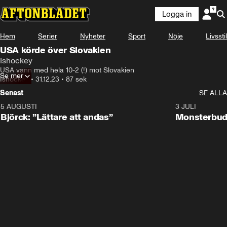
Logga in
Hem
Serier
Nyheter
Sport
Nöje
Livsstil
USA körde över Slovakien
Ishockey
USA vann med hela 10-2 (!) mot Slovakien
Se mer
Ishockey
•
31.12.23
•
87 sek
Senast
SE ALLA
5 AUGUSTI
2:08
3 JULI
Björck: ”Lättare att andas”
Monsterbud 