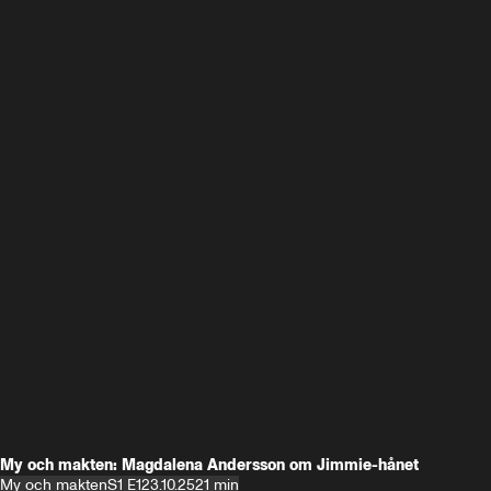
My och makten: Magdalena Andersson om Jimmie-hånet
My och makten
S1 E1
23.10.25
21 min