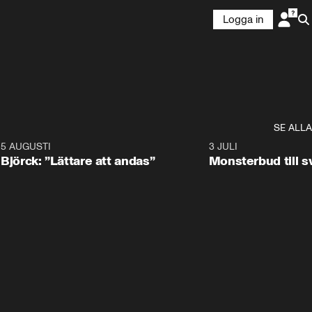
Logga in
SE ALLA
5 AUGUSTI
2:08
3 JULI
Björck: ”Lättare att andas”
Monsterbud till 