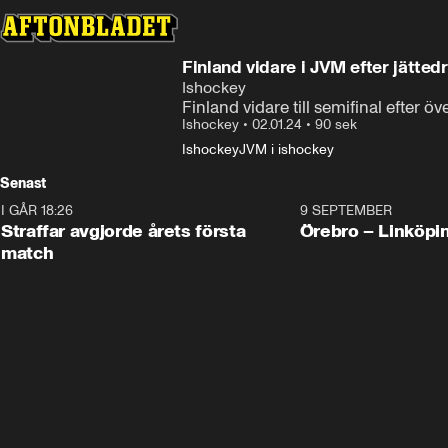
Finland vidare i JVM efter jätte
Ishockey
Finland vidare till semifinal efter 
Ishockey
•
02.01.24
•
90 sek
Ishockey
JVM i ishockey
Senast
I GÅR 18:26
2:19
9 SEPTEMBER
Plus
Straffar avgjorde årets första
Örebro – Linköpi
match