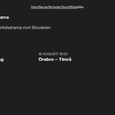
Hem
Serier
Nyheter
Sport
Nöje
Mer
Livsstil
drama
övertidsdrama mot Slovakien
18 AUGUSTI 16:50
Plus
ng
Örebro – Timrå