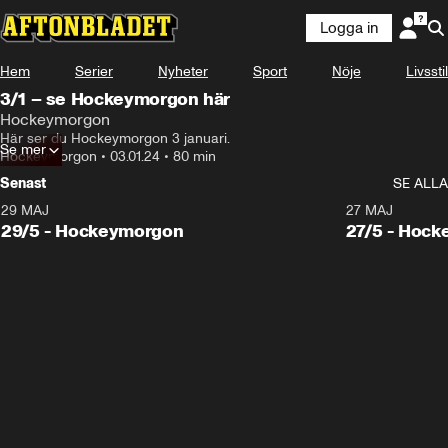
Logga in
Hem
Serier
Nyheter
Sport
Nöje
Livsstil
3/1 – se Hockeymorgon här
Hockeymorgon
Här ser du Hockeymorgon 3 januari.
Se mer
Hockeymorgon
•
03.01.24
•
80 min
Senast
SE ALLA
29 MAJ
27 MAJ
29/5 - Hockeymorgon
27/5 - Hoc