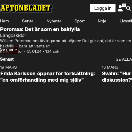
Logga in
Hem
Serier
Nyheter
Sport
Nöje
Livsstil
Poromaa: Det är som en bakfylla
Längdskidor
William Poromaa om tävlingarna på höjden: Det gör ont, det är som en 
bakfylla – bara att vänta ut
Se mer
Längdskidor
•
03.01.24
•
134 sek
Senast
SE ALLA
19 MARS
0:26
16 MARS
Frida Karlsson öppnar för fortsättning:
Svahn: ”Hur 
”en omförhandling med mig själv”
diskussion?