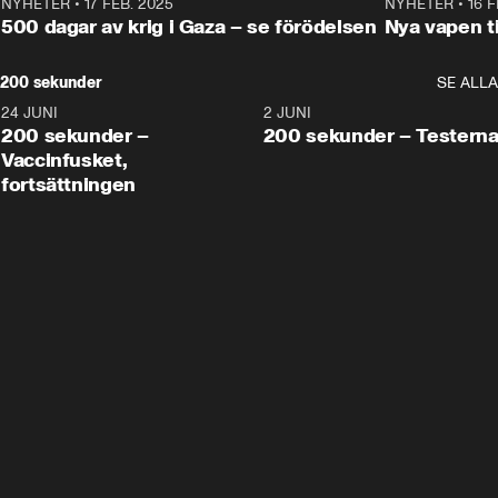
NYHETER
•
17 FEB. 2025
0:45
NYHETER
•
16 F
500 dagar av krig i Gaza – se förödelsen
Nya vapen ti
200 sekunder
SE ALLA
24 JUNI
5:00
2 JUNI
200 sekunder –
200 sekunder – Testern
Vaccinfusket,
fortsättningen