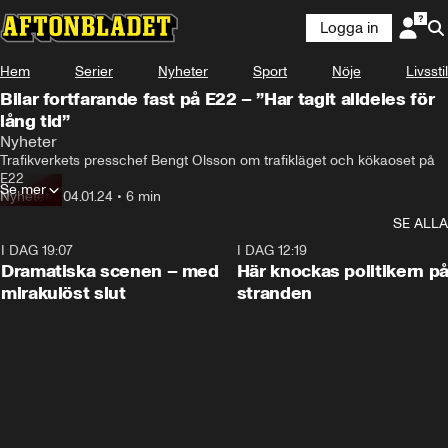
Logga in
Hem
Serier
Nyheter
Sport
Nöje
Livsstil
Bilar fortfarande fast på E22 – ”Har tagit alldeles för
lång tid”
Nyheter
Trafikverkets presschef Bengt Olsson om trafikläget och kökaoset på 
E22
Se mer
Nyheter
•
04.01.24
•
6 min
SE ALLA
I DAG 19:07
0:42
I DAG 12:19
Dramatiska scenen – med
Här knockas politikern p
mirakulöst slut
stranden