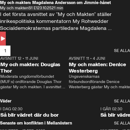
My och makten: Magdalena Andersson om Jimmie-hånet
My och makten
S1 E1
23.10.25
21 min
I det första avsnittet av ”My och Makten” ställer 
inrikespolitiska kommentatorn My Rohwedder 
Socialdemokraternas partiledare Magdalena 
Andersson till svars.
1
SE ALLA
AVSNITT 12
•
11 JUNI
26:27
AVSNITT 11
•
4 JUNI
2
My och makten: Douglas
My och makten: Denice
Thor
Westerberg
Moderata ungdomsförbundet 
Ungsvenskarnas 
(MUF:s) ordförande Douglas Thor 
förbundsordförande Denice 
gästar My och makten. I avsnittet 
Westerberg gästar My och makten.
diskuteras tonårsutvisningarna och 
avsnittet diskuteras migrationsfrå
hur Moderaterna ska locka väljare till 
och hur SD ska locka kvinnliga 
Väder
SE ALLA
valet i höst. 
väljare. 
I DAG 02:30
1:06
I GÅR 02:30
Så blir vädret där du bor
Så blir vädr
Senaste om konflikten i Mellanöstern
SE ALLA