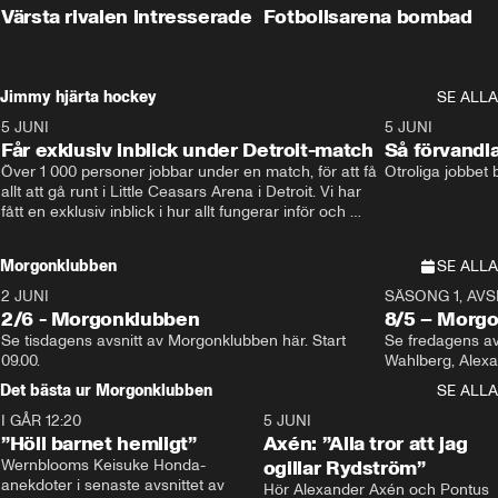
Värsta rivalen intresserade
Fotbollsarena bombad
Jimmy hjärta hockey
SE ALLA
5 JUNI
11:14
5 JUNI
Får exklusiv inblick under Detroit-match
Så förvandl
Över 1 000 personer jobbar under en match, för att få 
Otroliga jobbet
allt att gå runt i Little Ceasars Arena i Detroit. Vi har 
fått en exklusiv inblick i hur allt fungerar inför och 
under match i världens bästa hockeyliga
Morgonklubben
SE ALLA
2 JUNI
SÄSONG 1, AVSN
2/6 - Morgonklubben
8/5 – Morg
Se tisdagens avsnitt av Morgonklubben här. Start 
Se fredagens av
09.00. 
Det bästa ur Morgonklubben
SE ALLA
I GÅR 12:20
1:14
5 JUNI
”Höll barnet hemligt”
Axén: ”Alla tror att jag
Wernblooms Keisuke Honda-
ogillar Rydström”
anekdoter i senaste avsnittet av 
Hör Alexander Axén och Pontus 