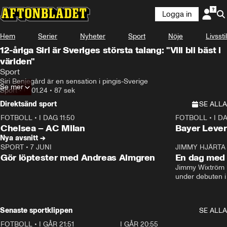
Logga in
Hem
Serier
Nyheter
Sport
Nöje
Livsstil
12-åriga Siri är Sveriges största talang: "Vill bli bäst i
världen"
Sport
Siri Benjegård är en sensation i pingis-Sverige
Se mer
Sport
•
07.01.24
•
87 sek
Direktsänd sport
SE ALLA
FOTBOLL
•
I DAG 11:50
FOTBOLL
•
I D
Plus
Plus
Chelsea – AC Milan
Bayer Lever
Nya avsnitt →
SPORT
•
7 JUNI
16:36
JIMMY HJÄRTA
Gör löptester med Andreas Almgren
En dag med 
Jimmy Wixtröm 
under debuten i
Senaste sportklippen
SE ALLA
FOTBOLL
•
I GÅR 21:51
0:31
I GÅR 20:55