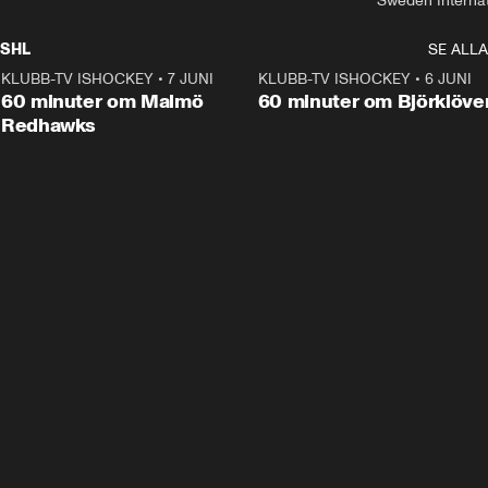
Sweden Interna
SHL
SE ALLA
KLUBB-TV ISHOCKEY
•
7 JUNI
1:02:53
KLUBB-TV ISHOCKEY
•
6 JUNI
1:0
Plus
60 minuter om Malmö
60 minuter om Björklöve
Redhawks