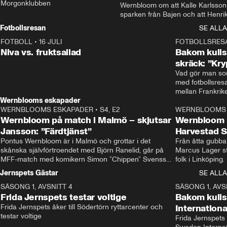
Morgonklubben
Wernbloom om att Kalle Karlsson 
sparken från Bajen och att Henrik
Rydström tar över
Fotbollsresan
SE ALLA
FOTBOLL
•
16 JULI
0:44
FOTBOLLSRES
Niva vs. fruktsallad
Bakom kulis
skräck: ”Kry
Vad gör man som
med fotbollsres
Wernblooms eskapader
WERNBLOOMS ESKAPADER
•
S4, E2
38:23
WERNBLOOMS 
Wernbloom på match i Malmö – skjutsar
Wernbloom 
Jansson: ”Färdtjänst”
Harvestad 
Pontus Wernbloom är i Malmö och grottar i det 
Från åtta gubbar 
skånska självförtroendet med Björn Ranelid, går på 
Marcus Lager sta
MFF-match med komikern Simon ”Chippen” Svensson 
folk i Linköping
och hjälper skadade stjärnbacken Pontus Jansson 
och Wernbloom kl
Jernspets Gästar
SE ALLA
hem. 
SÄSONG 1, AVSNITT 4
13:37
SÄSONG 1, AVS
Frida Jernspets testar voltige
Bakom kuli
Frida Jernspets åker till Södertörn ryttarcenter och 
Internation
testar voltige
Frida Jernspets 