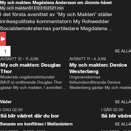
My och makten: Magdalena Andersson om Jimmie-hånet
My och makten
S1 E1
23.10.25
21 min
I det första avsnittet av ”My och Makten” ställer 
inrikespolitiska kommentatorn My Rohwedder 
Socialdemokraternas partiledare Magdalena 
Andersson till svars.
1
SE ALLA
AVSNITT 12
•
11 JUNI
26:27
AVSNITT 11
•
4 JUNI
2
My och makten: Douglas
My och makten: Denice
Thor
Westerberg
Moderata ungdomsförbundet 
Ungsvenskarnas 
(MUF:s) ordförande Douglas Thor 
förbundsordförande Denice 
gästar My och makten. I avsnittet 
Westerberg gästar My och makten.
diskuteras tonårsutvisningarna och 
avsnittet diskuteras migrationsfrå
hur Moderaterna ska locka väljare till 
och hur SD ska locka kvinnliga 
Väder
SE ALLA
valet i höst. 
väljare. 
I DAG 02:30
1:06
I GÅR 02:30
Så blir vädret där du bor
Så blir vädr
Senaste om konflikten i Mellanöstern
SE ALLA