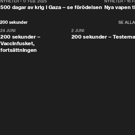
NYHETER
•
17 FEB. 2025
0:45
NYHETER
•
16 F
500 dagar av krig i Gaza – se förödelsen
Nya vapen ti
200 sekunder
SE ALLA
24 JUNI
5:00
2 JUNI
200 sekunder –
200 sekunder – Testern
Vaccinfusket,
fortsättningen