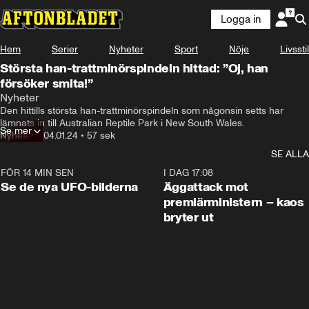
Logga in
Hem
Serier
Nyheter
Sport
Nöje
Livsstil
Största han-trattminörspindeln hittad: ”Oj, han
försöker smita!”
Nyheter
Den hittills största han-trattminörspindeln som någonsin setts har 
lämnats in till Australian Reptile Park i New South Wales.
Se mer
Nyheter
•
04.01.24
•
57 sek
SE ALLA
FÖR 14 MIN SEN
0:36
I DAG 17:08
Se de nya UFO-bilderna
Äggattack mot
premiärministern – kaos
bryter ut