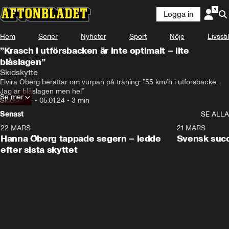
Logga in
Hem
Serier
Nyheter
Sport
Nöje
Livsstil
”Krasch i utförsbacken är inte optimalt – lite
blåslagen”
Skidskytte
Elvira Öberg berättar om vurpan på träning: ”55 km/h i utförsbacke. 
Jag är blåslagen men hel”
Se mer
Skidskytte
•
05.01.24
•
3 min
Senast
SE ALLA
22 MARS
0:55
21 MARS
Hanna Öberg tappade segern – ledde
Svensk succ
efter sista skyttet