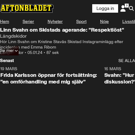
Logga in
Hem
Serier
Nyheter
Sport
Nöje
Livsstil
Linn Svahn om Skistads agerande: ”Respektlöst”
Längdskidor
Hör Linn Svahn om Kristine Stavås Skistad Instagraminlägg efter 
incidenten med Emma Ribom
Se mer
Längdskidor
•
05.01.24
•
87 sek
Senast
SE ALLA
19 MARS
0:26
16 MARS
Frida Karlsson öppnar för fortsättning:
Svahn: ”Hur 
”en omförhandling med mig själv”
diskussion?