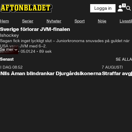
Logga in
Hem
Serier
Nyheter
Sport
Nöje
Livsstil
Sverige förlorar JVM-finalen
Ishockey
Sagan fick inget lyckligt slut – Juniorkronorna snuvades på guldet när 
USA vann JVM med 6–2.
Se mer
Ishockey
•
05.01.24
•
89 sek
Senast
SE ALLA
I DAG 08:52
1:08
7 AUGUSTI
Nils Åman blindrankar Djurgårdsikonerna
Straffar avg