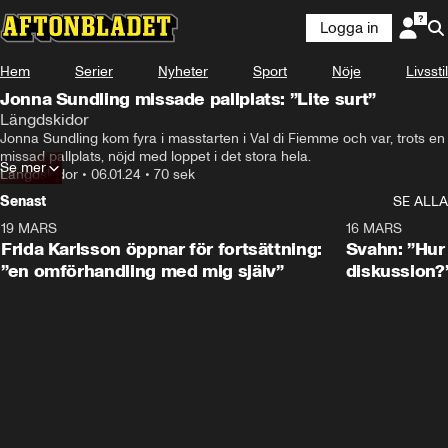
Logga in
Hem
Serier
Nyheter
Sport
Nöje
Livsstil
Jonna Sundling missade pallplats: ”Lite surt”
Längdskidor
Jonna Sundling kom fyra i masstarten i Val di Fiemme och var, trots en 
missad pallplats, nöjd med loppet i det stora hela.
Se mer
Längdskidor
•
06.01.24
•
70 sek
Senast
SE ALLA
19 MARS
0:26
16 MARS
Frida Karlsson öppnar för fortsättning:
Svahn: ”Hur 
”en omförhandling med mig själv”
diskussion?