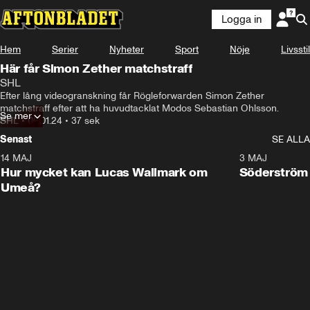
Logga in
Hem
Serier
Nyheter
Sport
Nöje
Livsstil
Här får Simon Zether matchstraff
SHL
Efter lång videogranskning får Rögleforwarden Simon Zether 
matchstraff efter att ha huvudtacklat Modos Sebastian Ohlsson.
Se mer
SHL
•
06.01.24
•
37 sek
Senast
SE ALLA
14 MAJ
1:18
3 MAJ
Plus
Hur mycket kan Lucas Wallmark om
Söderström
Umeå?