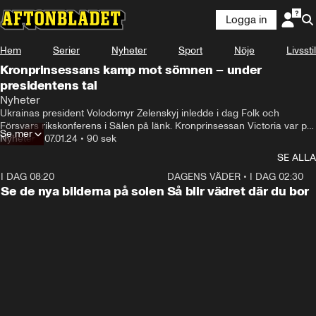
Logga in
Hem
Serier
Nyheter
Sport
Nöje
Livsstil
Kronprinsessans kamp mot sömnen – under
presidentens tal
Nyheter
Ukrainas president Volodomyr Zelenskyj inledde i dag Folk och 
Försvars rikskonferens i Sälen på länk. Kronprinsessan Victoria var på 
Se mer
plats och tog till alla knep för att inte somna.
Nyheter
•
07.01.24
•
90 sek
SE ALLA
I DAG 08:20
0:19
DAGENS VÄDER
•
I DAG 02:30
Se de nya bilderna på solen
Så blir vädret där du bor