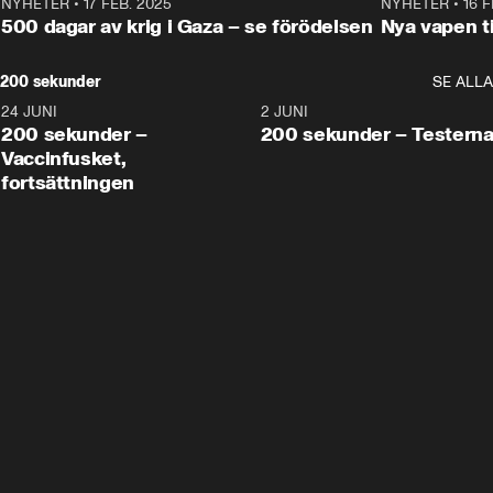
NYHETER
•
17 FEB. 2025
0:45
NYHETER
•
16 F
500 dagar av krig i Gaza – se förödelsen
Nya vapen ti
200 sekunder
SE ALLA
24 JUNI
5:00
2 JUNI
200 sekunder –
200 sekunder – Testern
Vaccinfusket,
fortsättningen