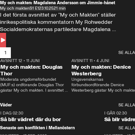
My och makten: Magdalena Andersson om Jimmie-hånet
My och makten
S1 E1
23.10.25
21 min
I det första avsnittet av ”My och Makten” ställer 
inrikespolitiska kommentatorn My Rohwedder 
Socialdemokraternas partiledare Magdalena 
Andersson till svars.
1
SE ALLA
AVSNITT 12
•
11 JUNI
26:27
AVSNITT 11
•
4 JUNI
2
My och makten: Douglas
My och makten: Denice
Thor
Westerberg
Moderata ungdomsförbundet 
Ungsvenskarnas 
(MUF:s) ordförande Douglas Thor 
förbundsordförande Denice 
gästar My och makten. I avsnittet 
Westerberg gästar My och makten.
diskuteras tonårsutvisningarna och 
avsnittet diskuteras migrationsfrå
hur Moderaterna ska locka väljare till 
och hur SD ska locka kvinnliga 
Väder
SE ALLA
valet i höst. 
väljare. 
I DAG 02:30
1:06
I GÅR 02:30
Så blir vädret där du bor
Så blir vädr
Senaste om konflikten i Mellanöstern
SE ALLA