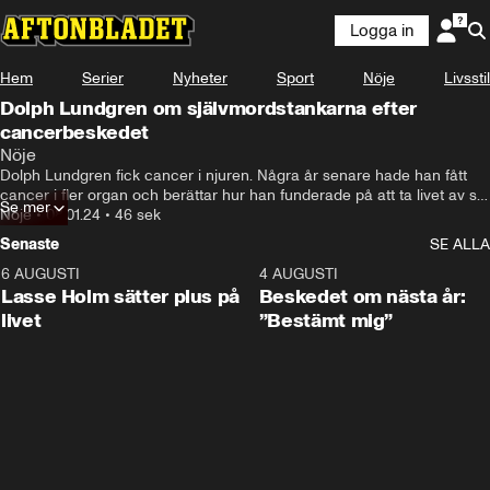
Logga in
Hem
Serier
Nyheter
Sport
Nöje
Livsstil
Dolph Lundgren om självmordstankarna efter
cancerbeskedet
Nöje
Dolph Lundgren fick cancer i njuren. Några år senare hade han fått 
cancer i fler organ och berättar hur han funderade på att ta livet av sig 
Se mer
efter beskedet. Från TV4:s gala ”Sjung tillsammans mot cancer”.
Nöje
•
08.01.24
•
46 sek
Senaste
SE ALLA
6 AUGUSTI
1:04
4 AUGUSTI
Lasse Holm sätter plus på
Beskedet om nästa år:
livet
”Bestämt mig”