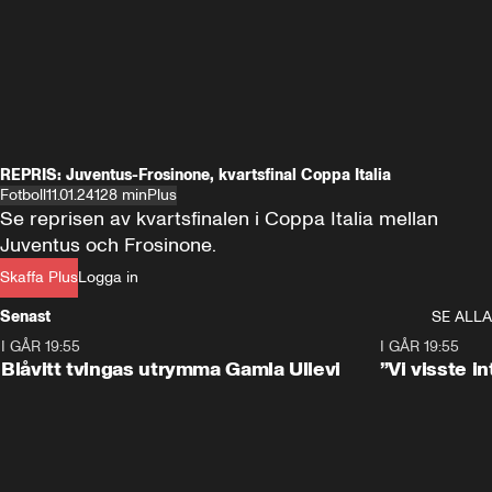
REPRIS: Juventus-Frosinone, kvartsfinal Coppa Italia
Fotboll
11.01.24
128 min
Plus
Se reprisen av kvartsfinalen i Coppa Italia mellan 
Juventus och Frosinone.
Skaffa Plus
Logga in
Senast
SE ALLA
I GÅR 19:55
0:29
I GÅR 19:55
Blåvitt tvingas utrymma Gamla Ullevi
”Vi visste 