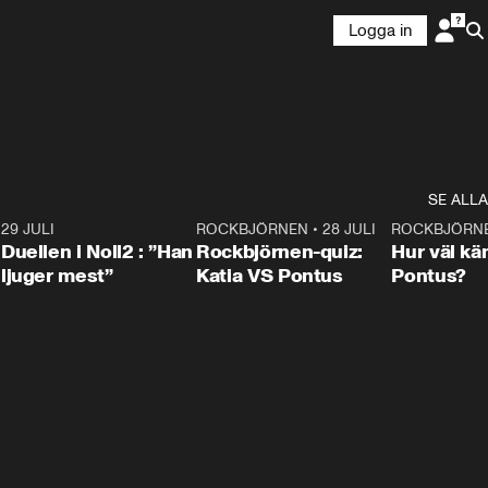
Logga in
SE ALLA
9
29 JULI
0:47
ROCKBJÖRNEN
•
28 JULI
0:15
ROCKBJÖRN
Duellen i Noll2 : ”Han
Rockbjörnen-quiz:
Hur väl kä
ljuger mest”
Katia VS Pontus
Pontus?