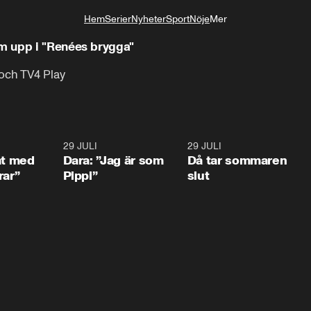
Hem
Serier
Nyheter
Sport
Nöje
Mer
Livsstil
m upp i "Renées brygga"
 och TV4 Play
1:02
29 JULI
0:41
29 JULI
0:3
at med
Dara: ”Jag är som
Då tar sommaren
rar”
Pippi”
slut