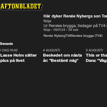
Här dyker Renée Nybergs son To
Nöje
Ur Renées brygga, tisdagar på TV4
Nöje
•
09.01.24
•
59 sek
Renée Nyberg
TV4
Renées brygga (TV4)
Senaste
I DAG 10:42
1:04
4 AUGUSTI
0:24
3 AUGUSTI
Lasse Holm sätter
Beskedet om nästa
This or th
plus på livet
år: ”Bestämt mig”
Dara: ”Väg