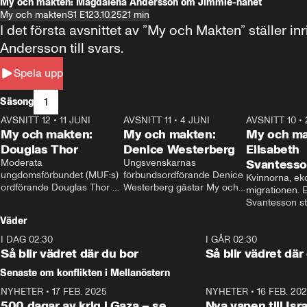
My och makten: Magdalena Andersson om Jimmie-hånet
My och makten
S1 E1
23.10.25
21 min
I det första avsnittet av ”My och Makten” ställe
Andersson till svars.
Spela upp
1
Säsong
AVSNITT 12
•
11 JUNI
26:27
AVSNITT 11
•
4 JUNI
23:40
AVSNITT 10
•
My och makten:
My och makten:
My och ma
Douglas Thor
Denice Westerberg
Elisabeth
Moderata 
Ungsvenskarnas 
Svantess
ungdomsförbundet (MUF:s) 
förbundsordförande Denice 
Kvinnorna, ek
ordförande Douglas Thor 
Westerberg gästar My och 
migrationen. E
gästar My och makten. I 
makten. I avsnittet 
Svantesson stäl
avsnittet diskuteras 
diskuteras migrationsfrågan 
när finansmini
Väder
tonårsutvisningarna och hur 
och hur SD ska locka 
Moderaterna ska locka 
kvinnliga väljare. 
I DAG 02:30
1:06
I GÅR 02:30
väljare till valet i höst. 
Så blir vädret där du bor
Så blir vädret där
Senaste om konflikten i Mellanöstern
NYHETER
•
17 FEB. 2025
0:45
NYHETER
•
16 FEB. 20
500 dagar av krig i Gaza – se
Nya vapen till Isr