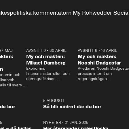
r inrikespolitiska kommentatorn My Rohwedder Soci
27 MAJ
3:51
AVSNITT 9
•
30 APRIL
24:00
AVSNITT 8
•
16 APRIL
25:1
kten:
My och makten:
My och makten:
Mikael Damberg
Nooshi Dadgostar
on
Ekonomin, 
V-ledaren Nooshi Dadgostar
finansministerrollen och 
pressas internt om 
onomin och 
demografikrisen. 
regeringsfrågan.

lisabeth 
Oppositionen ställs till svars 
I Aftonbladets 
ls till svars 
när Socialdemokraternas 
partiledarutfrågning ”My 
stern gästar 
Mikael Damberg gästar My 
och Makten” sätter hon ner 
My och Makten. 
och Makten. 
foten mot kritikerna:

1:06
5 AUGUSTI
1:0
– Vi ställer upp i val. Ska vi 
 du bor
Så blir vädret där du bor
vara med så sitter vi förstås 
25
1:22
NYHETER
•
21 JAN. 2025
0:5
ael – då hyllas
Här återvänder palestinska