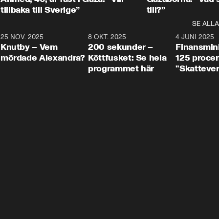
tillbaka till Sverige”
till?”
SE ALLA
3
25 NOV. 2025
31:05
8 OKT. 2025
4:29
4 JUNI 2025
Knutby – Vem
200 sekunder –
Finansmin
mördade Alexandra?
Köttfusket: Se hela
125 procent
programmet här
"Skattever
viktig uppg