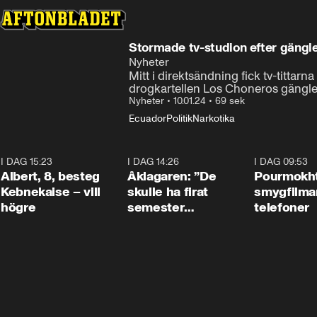
Stormade tv-studion efter gängle
Nyheter
Mitt i direktsändning fick tv-tittarna
drogkartellen Los Choneros gängle
Nyheter
•
10.01.24
•
69 sek
Ecuador
Politik
Narkotika
I DAG 15:23
0:54
I DAG 14:26
1:54
I DAG 09:53
Albert, 8, besteg
Åklagaren: ”De
Pourmokht
Kebnekaise – vill
skulle ha firat
smygfilma
högre
semester
telefoner
tillsammans”