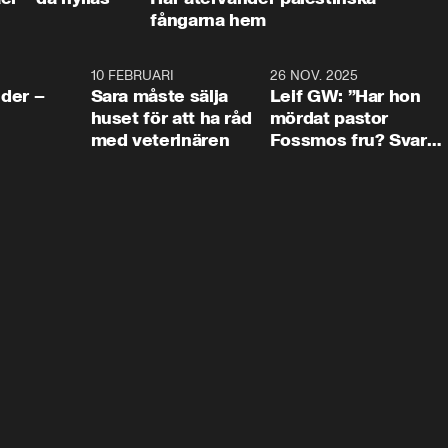
fångarna hem
4:24
10 FEBRUARI
4:13
26 NOV. 2025
8:1
der –
Sara måste sälja
Leif GW: ”Har hon
huset för att ha råd
mördat pastor
med veterinären
Fossmos fru? Svar
nej.”