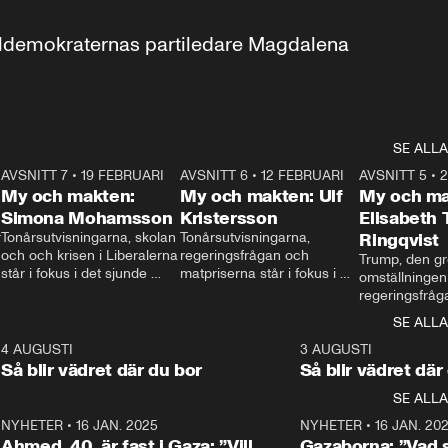
aldemokraternas partiledare Magdalena 
SE ALLA
7
AVSNITT 7
•
19 FEBRUARI
24:30
AVSNITT 6
•
12 FEBRUARI
27:30
AVSNITT 5
•
My och makten:
My och makten: Ulf
My och ma
Simona Mohamsson
Kristersson
Elisabeth
 
Tonårsutvisningarna, skolan 
Tonårsutvisningarna, 
Ringqvist
och och krisen i Liberalerna 
regeringsfrågan och 
Trump, den gr
står i fokus i det sjunde 
matpriserna står i fokus i 
omställningen
avsnittet av ”My och 
det sjätte avsnittet av ”My 
regeringsfråga
makten”. Se när 
och makten”. Se när 
centrum i det 
SE ALLA
Aftonbladets inrikespolitiska 
Aftonbladets inrikespolitiska 
avsnittet av ”
kommentator My 
kommentator My 
6
4 AUGUSTI
1:06
3 AUGUSTI
Makten”. Se nä
Rohwedder ställer 
Rohwedder ställer 
Så blir vädret där du bor
Så blir vädret där
Aftonbladets in
utbildnings- och 
statsminister Ulf Kristersson 
kommentator 
SE ALLA
integrationsminister Simona 
till svars.
Rohwedder stäl
Mohamsson till svars.
Centerpartiets
2
NYHETER
•
16 JAN. 2025
1:01
NYHETER
•
16 JAN. 20
Thand Ring till
Ahmed, 40, är fast i Gaza: ”Vill
Gazaborna: ”Vad s