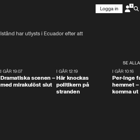
Logga in
stånd har utlysts i Ecuador efter att 
SE ALLA
:30
6
I GÅR 19:07
0:42
I GÅR 12:19
0:45
I GÅR 10:16
Dramatiska scenen –
Här knockas
Per-Inge fa
med mirakulöst slut
politikern på
hemmet – 
stranden
komma ut