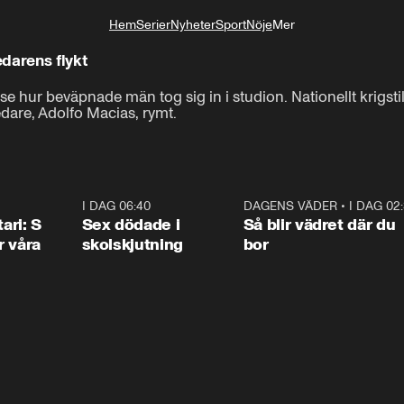
Hem
Serier
Nyheter
Sport
Nöje
Mer
Livsstil
darens flykt
 se hur beväpnade män tog sig in i studion. Nationellt krigstill
dare, Adolfo Macias, rymt.
1:36
I DAG 06:40
0:47
DAGENS VÄDER
•
I DAG 02
1:0
ari: S
Sex dödade i
Så blir vädret där du
r våra
skolskjutning
bor