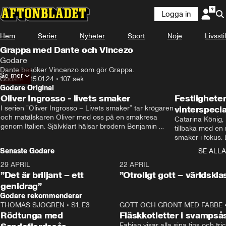
Logga in
Hem
Serier
Nyheter
Sport
Nöje
Livsstil
Grappa med Dante och Vincezo
Godare
Dante besöker Vincenzo som gör Grappa.
Se mer
Godare
•
15.01.24
•
107 sek
Godare Original
Oliver Ingrosso - livets smaker
Festlighete
I serien ”Oliver Ingrosso – Livets smaker” tar krögaren 
vinterspecia
och matälskaren Oliver med oss på en smakresa 
Catarina König, 
genom Italien. Självklart hälsar brodern Benjamin 
tillbaka med en
Ingrosso på i Rom.
smaker i fokus. D
julfavoriter och 
Senaste Godare
SE ALLA
succé.
29 APRIL
0:50
22 APRIL
”Det är briljant – ett
”Otroligt gott – världskla
genidrag”
Godare rekommenderar
THOMAS SJÖGREN
•
S1, E3
13:56
GOTT OCH GRÖNT MED FABBE
Rödtunga med
Fläskkotletter i svampså
Fabian visar alla sina tips och tric