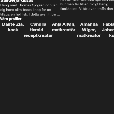
Sandefjordssås
hur man får till en riktigt härlig 
Häng med Thomas Sjögren och lär 
fläskkotlett. Vi får även träffa den 
dig hans allra bästa knep för att 
före detta schlagerkungen Fredrik
tillaga en hel fisk. I detta avsnitt blir 
som lämnat stan och sadlat om till
Våra profiler
de helstekt rödtunga med 
grisbonde på Gotland.
sandefjordssås och en magisk sallad 
Dante Zia,
Camilla
Anja Allvin,
Amanda
Fabia
på pepparrot och äpple.
kock
Hamid –
matkreatör
Wiger,
Joha
receptkreatör
matkreatör
k