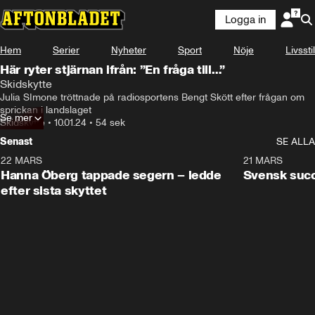
Logga in
Hem
Serier
Nyheter
Sport
Nöje
Livsstil
Här ryter stjärnan ifrån: ”En fråga till…”
Skidskytte
Julia SImone tröttnade på radiosportens Bengt Skött efter frågan om 
sprickan i landslaget
Se mer
Skidskytte
•
10.01.24
•
54 sek
Senast
SE ALLA
22 MARS
0:55
21 MARS
Hanna Öberg tappade segern – ledde
Svensk succ
efter sista skyttet