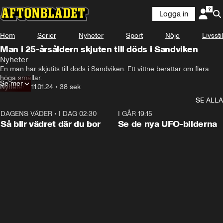
Logga in
Hem
Serier
Nyheter
Sport
Nöje
Livsstil
Man i 25-årsåldern skjuten till döds i Sandviken
Nyheter
En man har skjutits till döds i Sandviken. Ett vittne berättar om flera 
höga smällar.
Se mer
Nyheter
•
11.01.24
•
38 sek
SE ALLA
DAGENS VÄDER
•
I DAG 02:30
1:06
I GÅR 19:15
Så blir vädret där du bor
Se de nya UFO-bilderna