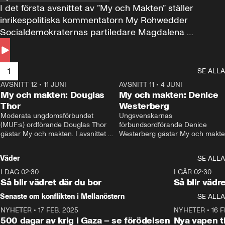
I det första avsnittet av ”My och Makten” ställer 
inrikespolitiska kommentatorn My Rohwedder 
Socialdemokraternas partiledare Magdalena 
Andersson till svars.
1
SE ALLA
AVSNITT 12
•
11 JUNI
26:27
AVSNITT 11
•
4 JUNI
2
My och makten: Douglas
My och makten: Denice
Thor
Westerberg
Moderata ungdomsförbundet 
Ungsvenskarnas 
(MUF:s) ordförande Douglas Thor 
förbundsordförande Denice 
gästar My och makten. I avsnittet 
Westerberg gästar My och makten.
diskuteras tonårsutvisningarna och 
avsnittet diskuteras migrationsfrå
hur Moderaterna ska locka väljare till 
och hur SD ska locka kvinnliga 
Väder
SE ALLA
valet i höst. 
väljare. 
I DAG 02:30
1:06
I GÅR 02:30
Så blir vädret där du bor
Så blir vädr
Senaste om konflikten i Mellanöstern
SE ALLA
NYHETER
•
17 FEB. 2025
0:45
NYHETER
•
16 F
500 dagar av krig i Gaza – se förödelsen
Nya vapen ti