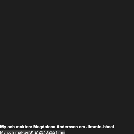
My och makten: Magdalena Andersson om Jimmie-hånet
My och makten
S1 E1
23.10.25
21 min