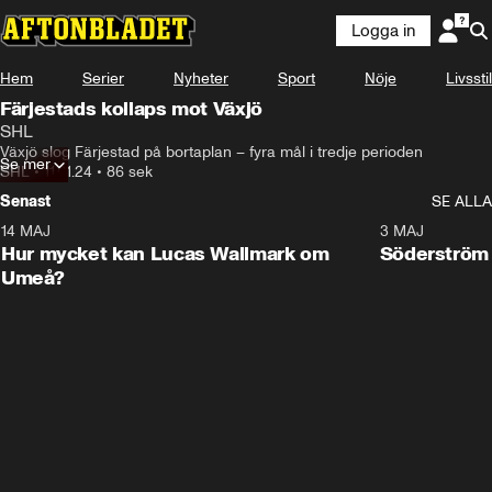
Logga in
Hem
Serier
Nyheter
Sport
Nöje
Livsstil
Färjestads kollaps mot Växjö
SHL
Växjö slog Färjestad på bortaplan – fyra mål i tredje perioden
Se mer
SHL
•
11.01.24
•
86 sek
Senast
SE ALLA
14 MAJ
1:18
3 MAJ
Plus
Hur mycket kan Lucas Wallmark om
Söderström
Umeå?