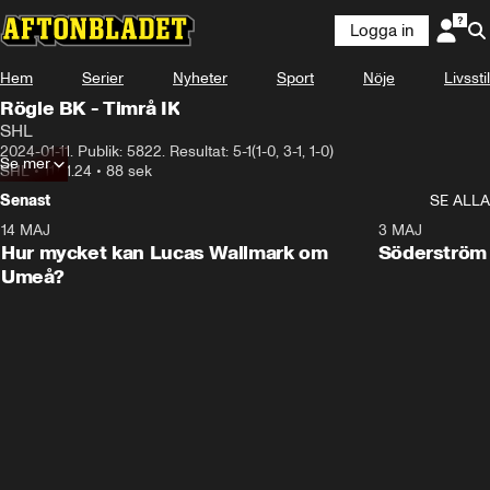
Logga in
Hem
Serier
Nyheter
Sport
Nöje
Livsstil
Rögle BK - Timrå IK
SHL
2024-01-11. Publik: 5822. Resultat: 5-1(1-0, 3-1, 1-0)
Se mer
SHL
•
11.01.24
•
88 sek
Senast
SE ALLA
14 MAJ
1:18
3 MAJ
Plus
Hur mycket kan Lucas Wallmark om
Söderström
Umeå?