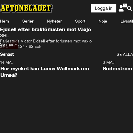
Logga in
Hem
Serier
Nyheter
Sport
Nöje
Livsstil
Ejdsell efter brakförlusten mot Växjö
SHL
Färjestads Victor Ejdsell efter förlusten mot Växjö
Se mer
SHL
•
11.01.24
•
82 sek
Senast
SE ALLA
14 MAJ
1:18
3 MAJ
Plus
Hur mycket kan Lucas Wallmark om
Söderström
Umeå?