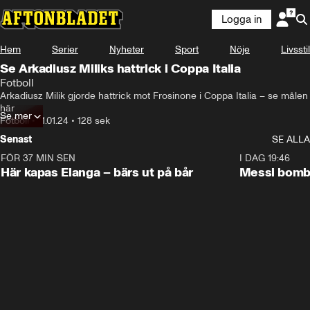
Logga in
Hem
Serier
Nyheter
Sport
Nöje
Livsstil
Se Arkadiusz Miliks hattrick i Coppa Italia
Fotboll
Arkadiusz Milik gjorde hattrick mot Frosinone i Coppa Italia – se målen 
här
Se mer
Fotboll
•
11.01.24
•
128 sek
Senast
SE ALLA
FÖR 37 MIN SEN
1:07
I DAG 19:46
Här kapas Elanga – bärs ut på bår
Messi bomb