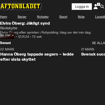
Logga in
Hem
Serier
Nyheter
Sport
Nöje
Livsstil
Elvira Öberg: Jäkligt synd
Skidskytte
Elvira Öberg efter sprinten i Ruhpolding: Idag var det min dag.
Se mer
Skidskytte
•
12.01.24
•
72 sek
Senast
SE ALLA
22 MARS
0:55
21 MARS
Hanna Öberg tappade segern – ledde
Svensk succ
efter sista skyttet