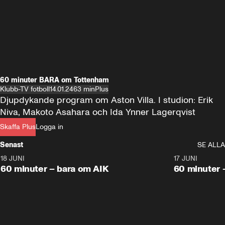
60 minuter BARA om Tottenham
Klubb-TV fotboll
14.01.24
63 min
Plus
Djupdykande program om Aston Villa. I studion: Erik 
Niva, Makoto Asahara och Ida Ynner Lagerqvist
Skaffa Plus
Logga in
Senast
SE ALLA
18 JUNI
1:00:38
17 JUNI
Plus
Plus
60 minuter – bara om AIK
60 minuter