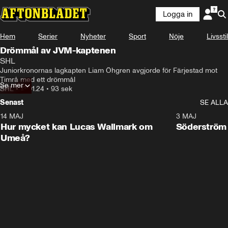
Logga in
Hem
Serier
Nyheter
Sport
Nöje
Livsstil
Drömmål av JVM-kaptenen
SHL
Juniorkronornas lagkapten Liam Öhgren avgjorde för Färjestad mot 
Timrå med ett drömmål
Se mer
SHL
•
13.01.24
•
93 sek
Senast
SE ALLA
14 MAJ
1:18
3 MAJ
Plus
Hur mycket kan Lucas Wallmark om
Söderström
Umeå?