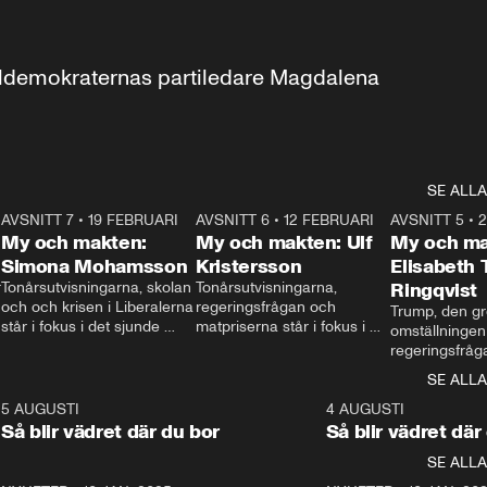
aldemokraternas partiledare Magdalena 
SE ALLA
7
AVSNITT 7
•
19 FEBRUARI
24:30
AVSNITT 6
•
12 FEBRUARI
27:30
AVSNITT 5
•
My och makten:
My och makten: Ulf
My och ma
Simona Mohamsson
Kristersson
Elisabeth
 
Tonårsutvisningarna, skolan 
Tonårsutvisningarna, 
Ringqvist
och och krisen i Liberalerna 
regeringsfrågan och 
Trump, den gr
står i fokus i det sjunde 
matpriserna står i fokus i 
omställningen
avsnittet av ”My och 
det sjätte avsnittet av ”My 
regeringsfråga
makten”. Se när 
och makten”. Se när 
centrum i det 
SE ALLA
Aftonbladets inrikespolitiska 
Aftonbladets inrikespolitiska 
avsnittet av ”
kommentator My 
kommentator My 
6
5 AUGUSTI
1:06
4 AUGUSTI
Makten”. Se nä
Rohwedder ställer 
Rohwedder ställer 
Så blir vädret där du bor
Så blir vädret där
Aftonbladets in
utbildnings- och 
statsminister Ulf Kristersson 
kommentator 
SE ALLA
integrationsminister Simona 
till svars.
Rohwedder stäl
Mohamsson till svars.