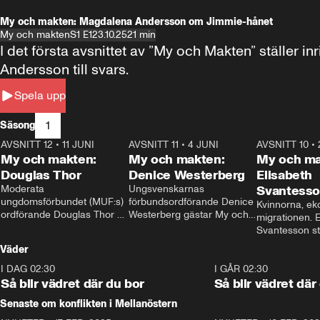
My och makten: Magdalena Andersson om Jimmie-hånet
My och makten
S1 E1
23.10.25
21 min
I det första avsnittet av ”My och Makten” ställe
Andersson till svars.
Spela upp
1
Säsong
AVSNITT 12
•
11 JUNI
26:27
AVSNITT 11
•
4 JUNI
23:40
AVSNITT 10
•
My och makten:
My och makten:
My och ma
Douglas Thor
Denice Westerberg
Elisabeth
Moderata 
Ungsvenskarnas 
Svantess
ungdomsförbundet (MUF:s) 
förbundsordförande Denice 
Kvinnorna, ek
ordförande Douglas Thor 
Westerberg gästar My och 
migrationen. E
gästar My och makten. I 
makten. I avsnittet 
Svantesson stäl
avsnittet diskuteras 
diskuteras migrationsfrågan 
när finansmini
Väder
tonårsutvisningarna och hur 
och hur SD ska locka 
Moderaterna ska locka 
kvinnliga väljare. 
I DAG 02:30
1:06
I GÅR 02:30
väljare till valet i höst. 
Så blir vädret där du bor
Så blir vädret där
Senaste om konflikten i Mellanöstern