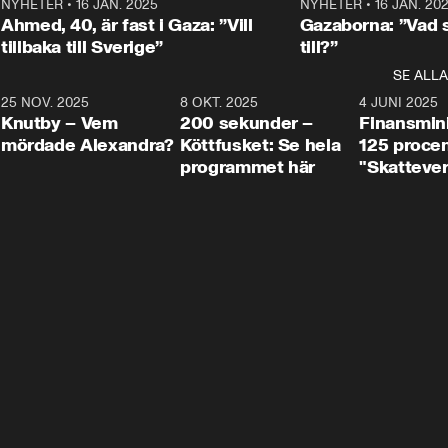
Centerpartiets
2
NYHETER
•
16 JAN. 2025
1:01
NYHETER
•
16 JAN. 20
Thand Ring till
Ahmed, 40, är fast i Gaza: ”Vill
Gazaborna: ”Vad s
tillbaka till Sverige”
till?”
SE ALLA
3
25 NOV. 2025
31:05
8 OKT. 2025
4:29
4 JUNI 2025
Knutby – Vem
200 sekunder –
Finansmin
mördade Alexandra?
Köttfusket: Se hela
125 procent
programmet här
"Skattever
viktig uppg