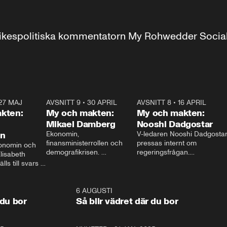
r inrikespolitiska kommentatorn My Rohwedder Soci
27 MAJ
3:51
AVSNITT 9
•
30 APRIL
24:00
AVSNITT 8
•
16 APRIL
25:1
kten:
My och makten:
My och makten:
Mikael Damberg
Nooshi Dadgostar
on
Ekonomin, 
V-ledaren Nooshi Dadgostar
finansministerrollen och 
pressas internt om 
onomin och 
demografikrisen. 
regeringsfrågan.

lisabeth 
Oppositionen ställs till svars 
I Aftonbladets 
ls till svars 
när Socialdemokraternas 
partiledarutfrågning ”My 
stern gästar 
Mikael Damberg gästar My 
och Makten” sätter hon ner 
My och Makten. 
och Makten. 
foten mot kritikerna:

1:06
6 AUGUSTI
1:0
– Vi ställer upp i val. Ska vi 
 du bor
Så blir vädret där du bor
vara med så sitter vi förstås 