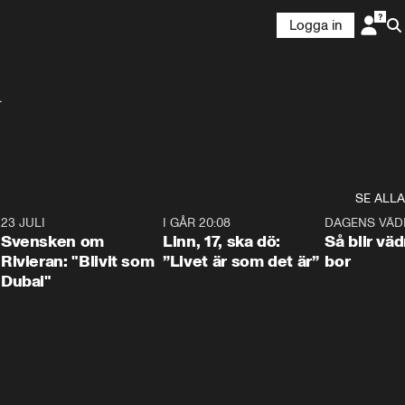
Logga in


SE ALLA
4
23 JULI
1:42
I GÅR 20:08
4:36
DAGENS VÄD
Svensken om
Linn, 17, ska dö:
Så blir väd
Rivieran: "Blivit som
”Livet är som det är”
bor
Dubai"