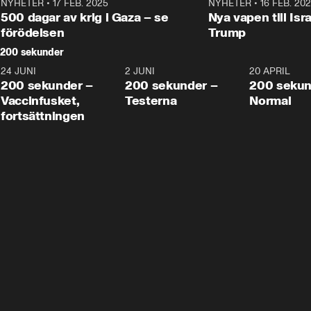
NYHETER
•
17 FEB. 2025
0:45
NYHETER
•
16 FEB. 20
500 dagar av krig i Gaza – se
Nya vapen till Isr
förödelsen
Trump
200 sekunder
24 JUNI
5:00
2 JUNI
4:23
20 APRIL
200 sekunder –
200 sekunder –
200 sekun
Vaccinfusket,
Testerna
Normal
fortsättningen