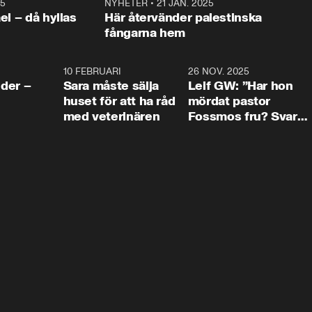
25
1:22
NYHETER
•
21 JAN. 2025
0:5
ael – då hyllas
Här återvänder palestinska
fångarna hem
4:24
10 FEBRUARI
4:13
26 NOV. 2025
8:1
der –
Sara måste sälja
Leif GW: ”Har hon
huset för att ha råd
mördat pastor
med veterinären
Fossmos fru? Svar
nej.”