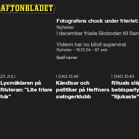
Fotografens chock under frieriet
Nyheter
I december friade Slobodan till Sandr
Videon har nu blivit superviral.
Nyheter
•
16.01.24
•
87 sek
Bali
Frierier
23 JULI
2:02
I DAG 13:46
0:55
I DAG 10:40
Lyxmäklaren på
Kändisar och
Rituals sl
Rivieran: "Lite friare
politiker på Heffners
bebisparf
här"
swingerklubb
”Sjukaste”