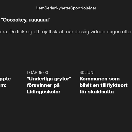
Hem
Serier
Nyheter
Sport
Nöje
Mer
Livsstil
: "Oooookey, uuuuuuu"
a. De fick sig ett rejält skratt när de såg videon dagen efter. 
1:01
I GÅR 15:00
1:07
30 JUNI
1:2
äppte
”Underliga grytor"
Kommunen som
ym:
försvinner på
blivit en tillflyktsort
Lidingöskolor
för skuldsatta