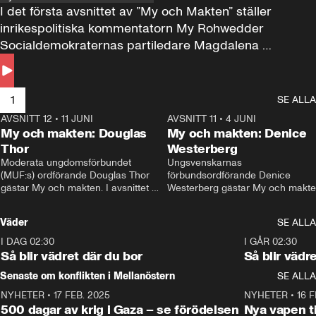
I det första avsnittet av ”My och Makten” ställer 
inrikespolitiska kommentatorn My Rohwedder 
Socialdemokraternas partiledare Magdalena 
Andersson till svars.
1
SE ALLA
AVSNITT 12
•
11 JUNI
26:27
AVSNITT 11
•
4 JUNI
2
My och makten: Douglas
My och makten: Denice
Thor
Westerberg
Moderata ungdomsförbundet 
Ungsvenskarnas 
(MUF:s) ordförande Douglas Thor 
förbundsordförande Denice 
gästar My och makten. I avsnittet 
Westerberg gästar My och makten.
diskuteras tonårsutvisningarna och 
avsnittet diskuteras migrationsfrå
hur Moderaterna ska locka väljare till 
och hur SD ska locka kvinnliga 
Väder
SE ALLA
valet i höst. 
väljare. 
I DAG 02:30
1:06
I GÅR 02:30
Så blir vädret där du bor
Så blir vädr
Senaste om konflikten i Mellanöstern
SE ALLA
NYHETER
•
17 FEB. 2025
0:45
NYHETER
•
16 F
500 dagar av krig i Gaza – se förödelsen
Nya vapen ti