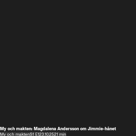
My och makten: Magdalena Andersson om Jimmie-hånet
My och makten
S1 E1
23.10.25
21 min