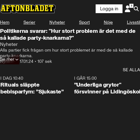
Logga in
Hem
Serier
Nyheter
Sport
Nöje
Livsstil
Politikerna svarar: "Hur stort problem är det med de
så kallade party-knarkarna?"
användadet av droger

Nyheter
därför att all droganvändning
Alla partier fick frågan om hur stort problemet är med de så kallade 
party-knarkarna.
Se mer
Nyheter
•
17.01.24
•
107 sek
SE ALLA
I DAG 10:40
1:01
I GÅR 15:00
Rituals släppte
”Underliga grytor"
bebisparfym: ”Sjukaste”
försvinner på Lidingösko