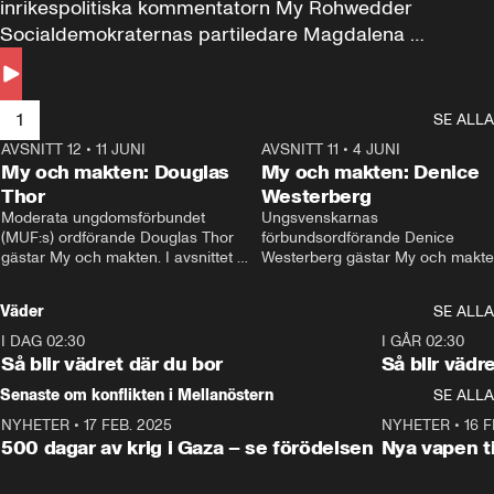
inrikespolitiska kommentatorn My Rohwedder 
Socialdemokraternas partiledare Magdalena 
Andersson till svars.
1
SE ALLA
AVSNITT 12
•
11 JUNI
26:27
AVSNITT 11
•
4 JUNI
2
My och makten: Douglas
My och makten: Denice
Thor
Westerberg
Moderata ungdomsförbundet 
Ungsvenskarnas 
(MUF:s) ordförande Douglas Thor 
förbundsordförande Denice 
gästar My och makten. I avsnittet 
Westerberg gästar My och makten.
diskuteras tonårsutvisningarna och 
avsnittet diskuteras migrationsfrå
hur Moderaterna ska locka väljare till 
och hur SD ska locka kvinnliga 
Väder
SE ALLA
valet i höst. 
väljare. 
I DAG 02:30
1:06
I GÅR 02:30
Så blir vädret där du bor
Så blir vädr
Senaste om konflikten i Mellanöstern
SE ALLA
NYHETER
•
17 FEB. 2025
0:45
NYHETER
•
16 F
500 dagar av krig i Gaza – se förödelsen
Nya vapen ti