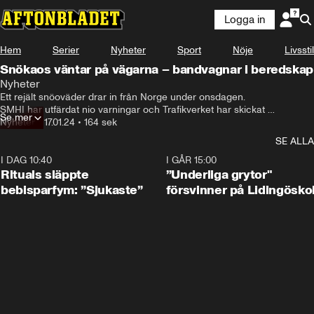
Logga in
Hem
Serier
Nyheter
Sport
Nöje
Livsstil
Snökaos väntar på vägarna – bandvagnar i beredskap
Nyheter
Ett rejält snöoväder drar in från Norge under onsdagen.

SMHI har utfärdat nio varningar och Trafikverket har skickat 
Se mer
bandvagnar till västra Sverige.
Nyheter
•
17.01.24
•
164 sek
SE ALLA
I DAG 10:40
1:01
I GÅR 15:00
Rituals släppte
”Underliga grytor"
bebisparfym: ”Sjukaste”
försvinner på Lidingösko