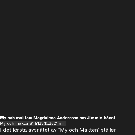
My och makten: Magdalena Andersson om Jimmie-hånet
My och makten
S1 E1
23.10.25
21 min
I det första avsnittet av ”My och Makten” ställer 