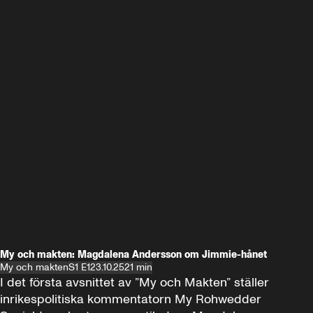
My och makten: Magdalena Andersson om Jimmie-hånet
My och makten
S1 E1
23.10.25
21 min
I det första avsnittet av ”My och Makten” ställer 
inrikespolitiska kommentatorn My Rohwedder 