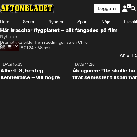
Logga in
Hem
Serier
Nyheter
Sport
Nöje
Livsstil
Här kraschar flygplanet – allt fångades på film
Nyheter
Dramatiska bilder från räddningsinsats i Chile
Se mer
Nyheter
•
18.01.24
•
58 sek
SE ALLA
I DAG 15:23
0:54
I DAG 14:26
Albert, 8, besteg
Åklagaren: ”De skulle ha
Kebnekaise – vill högre
firat semester tillsamma