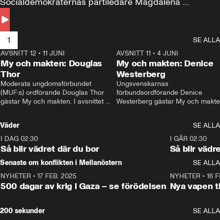
Socialdemokraternas partiledare Magdalena 
Andersson till svars.
1
SE ALLA
AVSNITT 12
•
11 JUNI
26:27
AVSNITT 11
•
4 JUNI
2
My och makten: Douglas
My och makten: Denice
Thor
Westerberg
Moderata ungdomsförbundet 
Ungsvenskarnas 
(MUF:s) ordförande Douglas Thor 
förbundsordförande Denice 
gästar My och makten. I avsnittet 
Westerberg gästar My och makten.
diskuteras tonårsutvisningarna och 
avsnittet diskuteras migrationsfrå
hur Moderaterna ska locka väljare till 
och hur SD ska locka kvinnliga 
Väder
SE ALLA
valet i höst. 
väljare. 
I DAG 02:30
1:06
I GÅR 02:30
Så blir vädret där du bor
Så blir vädr
Senaste om konflikten i Mellanöstern
SE ALLA
NYHETER
•
17 FEB. 2025
0:45
NYHETER
•
16 F
500 dagar av krig i Gaza – se förödelsen
Nya vapen ti
200 sekunder
SE ALLA