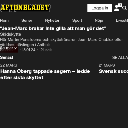
Logga in
Hem
Serier
Nyheter
Sport
Nöje
Livsstil
"Jean-Marc brukar inte gilla att man gör det"
Skidskytte
Hör Martin Ponsiluoma och skyttetränaren Jean-Marc Chabloz efter 
världscuptävlingen i Antholz.
Se mer
Skidskytte
•
18.01.24
•
121 sek
Senast
SE ALLA
22 MARS
0:55
21 MARS
Hanna Öberg tappade segern – ledde
Svensk succ
efter sista skyttet