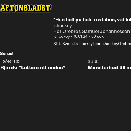
"Han höll på hela matchen, vet in
Ishockey
Hör Örebros Samuel Johannesson e
Ishockey
•
18.01.24
•
89 sek
SHL Svenska hockeyligan
Ishockey
Örebr
Senast
I GÅR 11:33
2:08
3 JULI
Björck: ”Lättare att andas”
Monsterbud till 