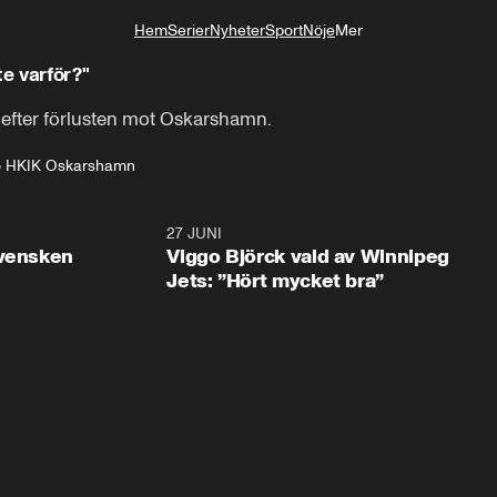
Hem
Serier
Nyheter
Sport
Nöje
Mer
Livsstil
te varför?"
fter förlusten mot Oskarshamn.
o HK
IK Oskarshamn
0:30
27 JUNI
0:4
svensken
Viggo Björck vald av Winnipeg
Jets: ”Hört mycket bra”