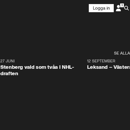
Logga in
SE ALLA
9
27 JUNI
0:49
12 SEPTEMBER
Plus
Stenberg vald som tvåa i NHL-
Leksand – Väster
draften