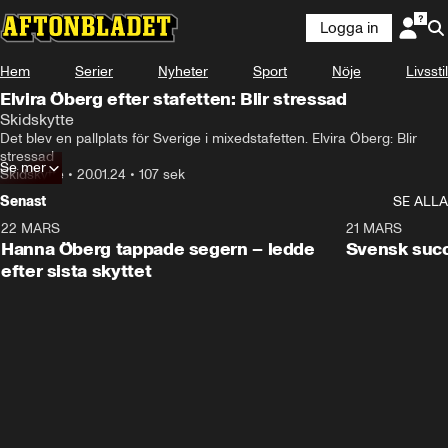
Logga in
Hem
Serier
Nyheter
Sport
Nöje
Livsstil
Elvira Öberg efter stafetten: Blir stressad
Skidskytte
Det blev en pallplats för Sverige i mixedstafetten. Elvira Öberg: Blir 
stressad
Se mer
Skidskytte
•
20.01.24
•
107 sek
Senast
SE ALLA
22 MARS
0:55
21 MARS
Hanna Öberg tappade segern – ledde
Svensk succ
efter sista skyttet