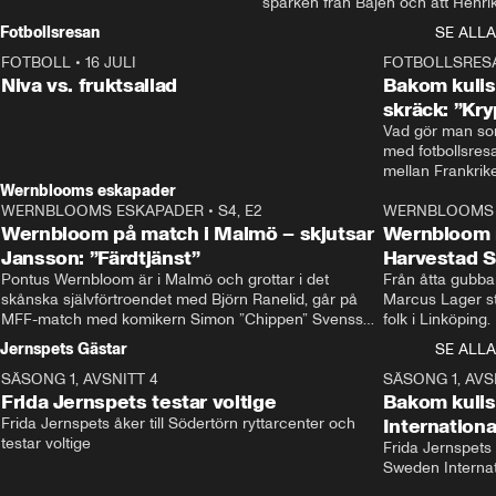
sparken från Bajen och att Henrik
Rydström tar över
Fotbollsresan
SE ALLA
FOTBOLL
•
16 JULI
0:44
FOTBOLLSRES
Niva vs. fruktsallad
Bakom kulis
skräck: ”Kry
Vad gör man som
med fotbollsres
Wernblooms eskapader
WERNBLOOMS ESKAPADER
•
S4, E2
38:23
WERNBLOOMS 
Wernbloom på match i Malmö – skjutsar
Wernbloom 
Jansson: ”Färdtjänst”
Harvestad 
Pontus Wernbloom är i Malmö och grottar i det 
Från åtta gubbar 
skånska självförtroendet med Björn Ranelid, går på 
Marcus Lager sta
MFF-match med komikern Simon ”Chippen” Svensson 
folk i Linköping
och hjälper skadade stjärnbacken Pontus Jansson 
och Wernbloom kl
Jernspets Gästar
SE ALLA
hem. 
SÄSONG 1, AVSNITT 4
13:37
SÄSONG 1, AVS
Frida Jernspets testar voltige
Bakom kuli
Frida Jernspets åker till Södertörn ryttarcenter och 
Internation
testar voltige
Frida Jernspets 
Sweden Interna