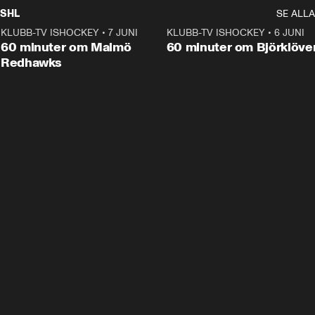
SHL
SE ALLA
KLUBB-TV ISHOCKEY
•
7 JUNI
1:02:53
KLUBB-TV ISHOCKEY
•
6 JUNI
1:0
Plus
60 minuter om Malmö
60 minuter om Björklöve
Redhawks