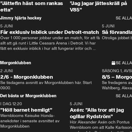
”Jättefin häst som rankas
”Jag jagar jätteskräll på
etta”
V85”
Jimmy hjärta hockey
SE ALLA
5 JUNI
11:14
5 JUNI
Får exklusiv inblick under Detroit-match
Så förvandl
Över 1 000 personer jobbar under en match, för att få 
Otroliga jobbet
allt att gå runt i Little Ceasars Arena i Detroit. Vi har 
fått en exklusiv inblick i hur allt fungerar inför och 
under match i världens bästa hockeyliga
Morgonklubben
SE ALLA
2 JUNI
SÄSONG 1, AVSN
2/6 - Morgonklubben
8/5 – Morg
Se tisdagens avsnitt av Morgonklubben här. Start 
Se fredagens av
09.00. 
Det bästa ur Morgonklubben
SE ALLA
I DAG 12:20
1:14
5 JUNI
”Höll barnet hemligt”
Axén: ”Alla tror att jag
Wernblooms Keisuke Honda-
ogillar Rydström”
anekdoter i senaste avsnittet av 
Hör Alexander Axén och Pontus 
Morgonklubben
Wernbloom om att Kalle Karlsson 