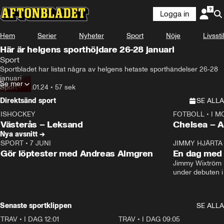
Logga in
Hem
Serier
Nyheter
Sport
Nöje
Livsstil
Här är helgens sporthöjdare 26-28 januari
Sport
Sportbladet har listat några av helgens hetaste sporthändelser 26-28 
januari
Se mer
Sport
•
23.01.24
•
57 sek
Direktsänd sport
SE ALLA
ISHOCKEY
FOTBOLL
•
I M
LIVE
Plus
Plus
Västerås – Leksand
Chels
Nya avsnitt →
SPORT
•
7 JUNI
16:36
JIMMY HJÄRTA
Gör löptester med Andreas Almgren
En dag med 
Jimmy Wixtröm 
under debuten i
Senaste sportklippen
SE ALLA
TRAV
•
I DAG 12:01
5:16
TRAV
•
I DAG 09:05