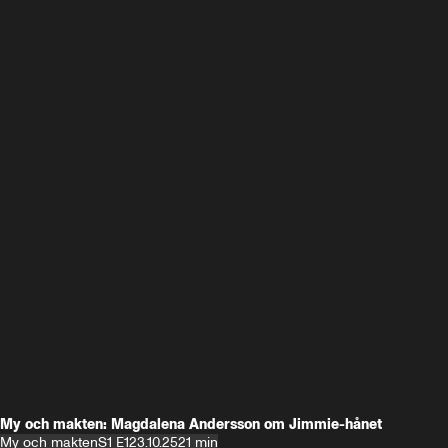
My och makten: Magdalena Andersson om Jimmie-hånet
My och makten
S1 E1
23.10.25
21 min