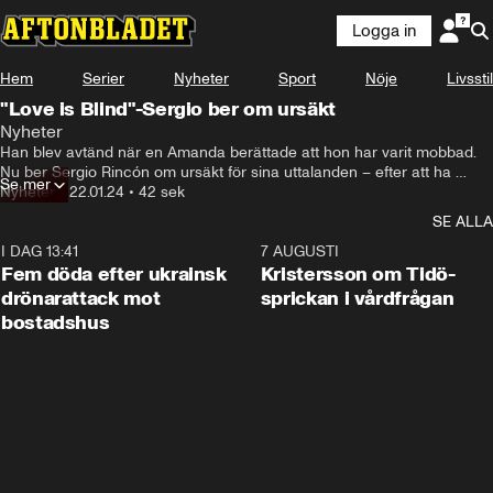
Logga in
Hem
Serier
Nyheter
Sport
Nöje
Livsstil
"Love is Blind"-Sergio ber om ursäkt
Nyheter
Han blev avtänd när en Amanda berättade att hon har varit mobbad. 
Nu ber Sergio Rincón om ursäkt för sina uttalanden – efter att ha 
Se mer
kritiserats hårt på sociala medier.
Nyheter
•
22.01.24
•
42 sek
SE ALLA
I DAG 13:41
0:29
7 AUGUSTI
Fem döda efter ukrainsk
Kristersson om Tidö-
drönarattack mot
sprickan i vårdfrågan
bostadshus