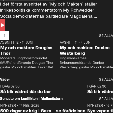
I det första avsnittet av ”My och Makten” ställer 
inrikespolitiska kommentatorn My Rohwedder 
Socialdemokraternas partiledare Magdalena 
Andersson till svars.
1
SE ALLA
AVSNITT 12
•
11 JUNI
26:27
AVSNITT 11
•
4 JUNI
2
My och makten: Douglas
My och makten: Denice
Thor
Westerberg
Moderata ungdomsförbundet 
Ungsvenskarnas 
(MUF:s) ordförande Douglas Thor 
förbundsordförande Denice 
gästar My och makten. I avsnittet 
Westerberg gästar My och makten.
diskuteras tonårsutvisningarna och 
avsnittet diskuteras migrationsfrå
hur Moderaterna ska locka väljare till 
och hur SD ska locka kvinnliga 
Väder
SE ALLA
valet i höst. 
väljare. 
I DAG 02:30
1:06
I GÅR 02:30
Så blir vädret där du bor
Så blir vädr
Senaste om konflikten i Mellanöstern
SE ALLA
NYHETER
•
17 FEB. 2025
0:45
NYHETER
•
16 F
500 dagar av krig i Gaza – se förödelsen
Nya vapen ti