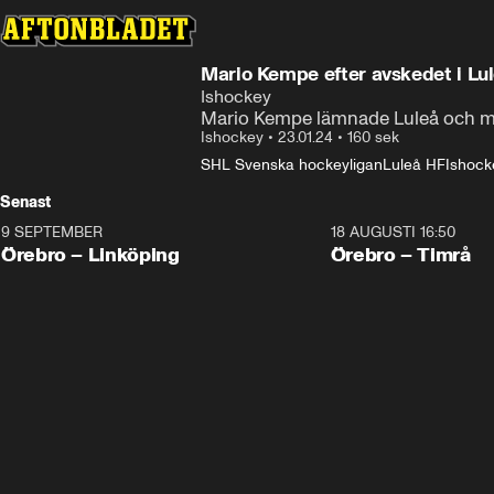
Mario Kempe efter avskedet i Lu
Ishockey
Mario Kempe lämnade Luleå och mött
Ishockey
•
23.01.24
•
160 sek
SHL Svenska hockeyligan
Luleå HF
Ishock
Senast
9 SEPTEMBER
18 AUGUSTI 16:50
Plus
Plus
Örebro – Linköping
Örebro – Timrå