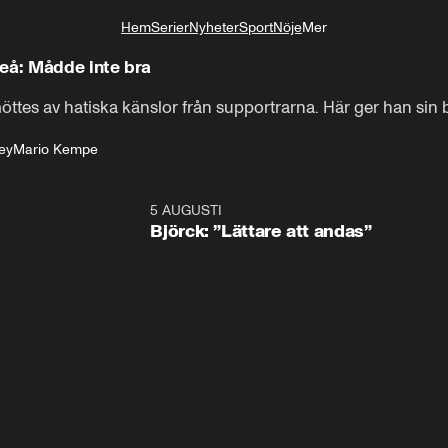
Hem
Serier
Nyheter
Sport
Nöje
Mer
Livsstil
leå: Mådde inte bra
es av hatiska känslor från supportrarna. Här ger han sin bi
ey
Mario Kempe
5 AUGUSTI
2:0
Björck: ”Lättare att andas”