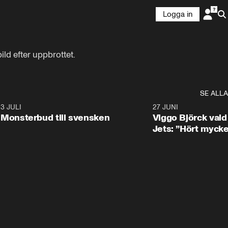
Logga in
ld efter uppbrottet.
SE ALLA
8
3 JULI
0:30
27 JUNI
Monsterbud till svensken
Viggo Björck val
Jets: ”Hört mycke