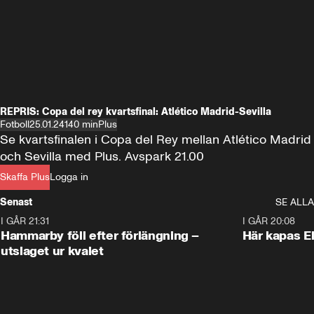
REPRIS: Copa del rey kvartsfinal: Atlético Madrid-Sevilla
Fotboll
25.01.24
140 min
Plus
Se kvartsfinalen i Copa del Rey mellan Atlético Madrid 
och Sevilla med Plus. Avspark 21.00
Skaffa Plus
Logga in
Senast
SE ALLA
I GÅR 21:31
1:28
I GÅR 20:08
Hammarby föll efter förlängning –
Här kapas El
utslaget ur kvalet