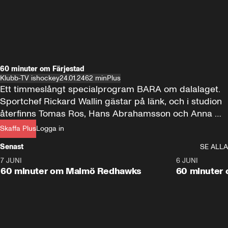
60 minuter om Färjestad
Klubb-TV ishockey
24.01.24
62 min
Plus
Ett timmeslångt specialprogram BARA om dalalaget. 
Sportchef Rickard Wallin gästar på länk, och i studion 
återfinns Tomas Ros, Hans Abrahamsson och Anna 
Rydén.
Skaffa Plus
Logga in
Senast
SE ALLA
7 JUNI
1:02:53
6 JUNI
Plus
60 minuter om Malmö Redhawks
60 minuter 