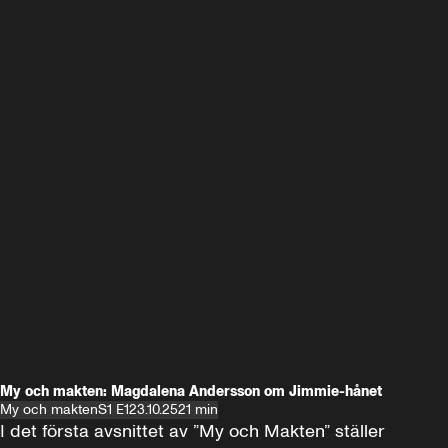
My och makten: Magdalena Andersson om Jimmie-hånet
My och makten
S1 E1
23.10.25
21 min
I det första avsnittet av ”My och Makten” ställer 