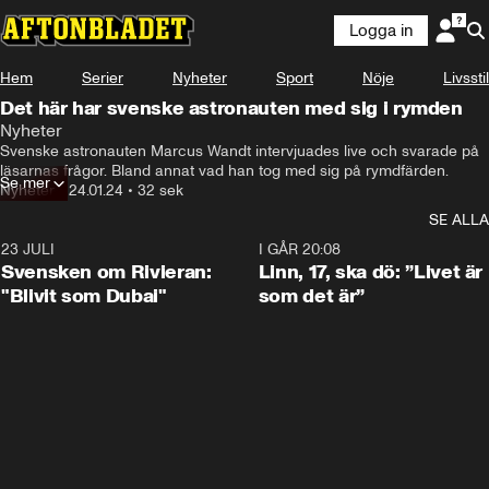
Logga in
Hem
Serier
Nyheter
Sport
Nöje
Livsstil
Det här har svenske astronauten med sig i rymden
Nyheter
Svenske astronauten Marcus Wandt intervjuades live och svarade på 
läsarnas frågor. Bland annat vad han tog med sig på rymdfärden.
Se mer
Nyheter
•
24.01.24
•
32 sek
SE ALLA
23 JULI
1:42
I GÅR 20:08
Svensken om Rivieran:
Linn, 17, ska dö: ”Livet är
"Blivit som Dubai"
som det är”